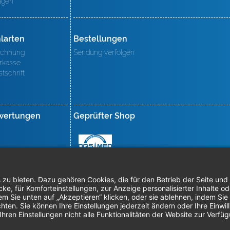
agen
larten
Bestellungen
chnung
Sendung verfolgen
rkasse
stschrift
wertungen
Geprüfter Shop