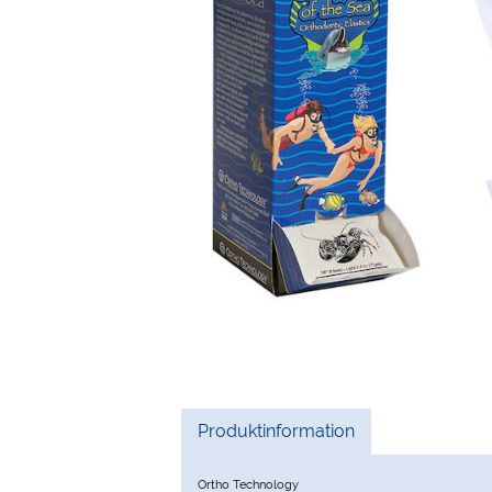
Current
Produktinformation
Tab:
Ortho Technology