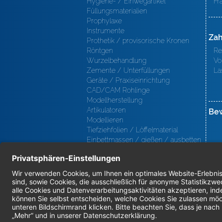
Hygiene- / Einwegartikel
Fr
Füllungsmaterialien
Prophylaxe
Instrumente
Zah
Prothetik / provisorische Kronen
Röntgen
Re
Wurzelbehandlung
Vo
Zemente / Unterfüllungen
La
Geräte / Praxiseinrichtung
CAD/CAM Rohlinge
Modellherstellung
Artikulatoren
Be
Modellieren
Tiefziehfolien / Löffelmaterial
Einbettmassen / gießen / ausbetten
/ löten
Oberfl ächenbearbeitung
Keramik
Verblendmaterialien
Instrumente
Kieferorthopädie / Klammerdrähte
Verschiedenes (Labor)