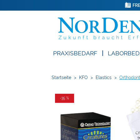
FRE
PRAXISBEDARF
|
LABORBED
Startseite
>
KFO
>
Elastics
>
Orthodont
-35 %