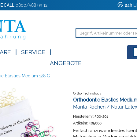
E CALL
0800/588 99 12
24h
Li
ARF
|
SERVICE
|
ANGEBOTE
ic Elastics Medium 128 G
Ortho Technology
Orthodontic Elastics Medium
Manta Rochen / Natur Latex
Herstellernr:
500-201
Artikelnr:
485008
Einfach anzuwendendes Identi
Materialien in Medizinproduktq