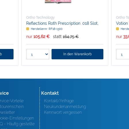
Ortho Technology
Ortho T
Reflections Roth Prescription .018 Slot,
Votion 
Patientenkit
Patient
Herstellernr: RF18-1300
Herste
nur
105,62 €
statt
164,75 €
nur
33
rb
In den Warenkorb
vice
Kontakt
rvice-Vorteile
Kontakt/Anfrage
tourenschein
Neukundenanmeldung
wsletter
Kennwort vergessen
okie-Einstellungen
Q - Häufig gestellte