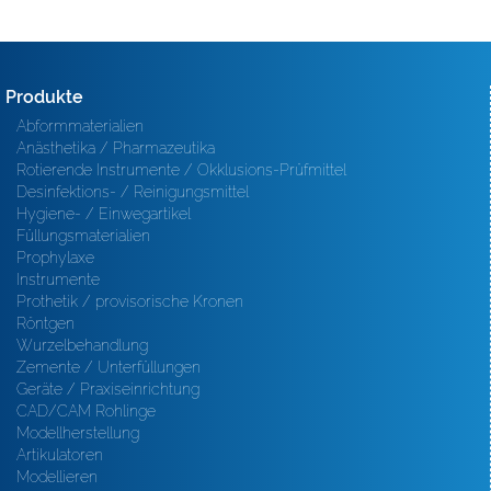
Produkte
Abformmaterialien
Anästhetika / Pharmazeutika
Rotierende Instrumente / Okklusions-Prüfmittel
Desinfektions- / Reinigungsmittel
Hygiene- / Einwegartikel
Füllungsmaterialien
Prophylaxe
Instrumente
Prothetik / provisorische Kronen
Röntgen
Wurzelbehandlung
Zemente / Unterfüllungen
Geräte / Praxiseinrichtung
CAD/CAM Rohlinge
Modellherstellung
Artikulatoren
Modellieren