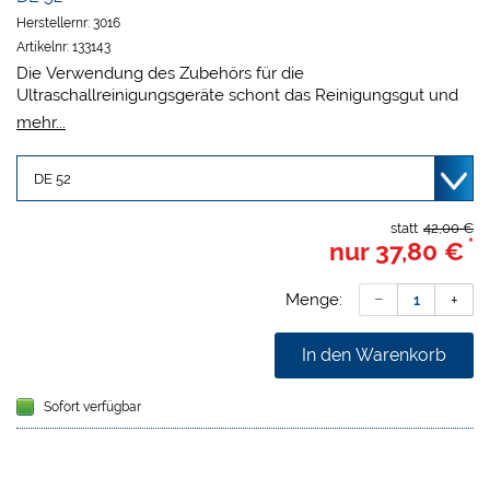
Herstellernr:
3016
Artikelnr:
133143
Die Verwendung des Zubehörs für die
Ultraschallreinigungsgeräte schont das Reinigungsgut und
die Schwingwanne. Die Lochdeckel sind aus Edelstahl und
mehr...
dienen zum Einhängen von Einsatzgefäßen.
DE 52:
RK 52 und DT 52 für 1 Einsatzgefäß.
DE 100:
RK 102H, RK 100, DT 102H und DT 100.
DE 255:
2 Einsatzgefäße.
statt
42,00 €
*
nur
37,80 €
Menge:
In den Warenkorb
Sofort verfügbar