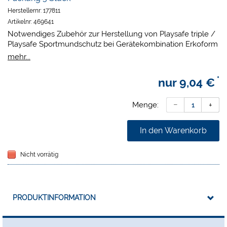
Herstellernr:
177811
Artikelnr:
469641
Notwendiges Zubehör zur Herstellung von Playsafe triple /
Playsafe Sportmundschutz bei Gerätekombination Erkoform
der Serie 3 mit Occluform-3.
mehr...
*
nur
9,04 €
Menge:
In den Warenkorb
Nicht vorrätig
PRODUKTINFORMATION