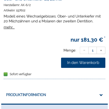
Herstellernr:
AK-6/2
Artikelnr:
197602
Modell eines Wechselgebisses. Ober- und Unterkiefer mit
20 Milchzähnen und 4 Molaren der zweiten Dentition,
Ausführung in Duroplast, Frontzähne UK gesteckt, alle
mehr...
anderen Zähne geschraubt, elastische, auswechselbare
Zahnfleischauflagen, Schnellverschluss zum Einschnappen
*
nur
181,30 €
in die Einrast-Aufbauplatten.
Menge:
In den Warenkorb
Sofort verfügbar
PRODUKTINFORMATION