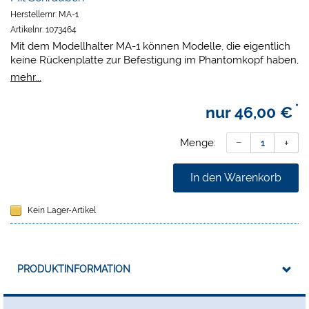
Herstellernr:
MA-1
Artikelnr:
1073464
Mit dem Modellhalter MA-1 können Modelle, die eigentlich
keine Rückenplatte zur Befestigung im Phantomkopf haben,
mit Schrauben seitlich fixiert und somit doch in
mehr...
Phantomköpfe eingesetzt werden. So können die Modelle
der Serie ANA-4 TOKJ VG oder selbst erstellte Gipsmodelle
*
nur
46,00 €
einfach phantomkopftauglich gemacht werden.
Menge:
In den Warenkorb
Kein Lager-Artikel
PRODUKTINFORMATION