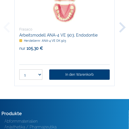
Frasaco
Fra
Arbeitsmodell ANA-4 VE 903, Endodontie
Mod
Herstellernr: ANA-4 VE OK 903
H
nur
105,30 €
nur
In den Warenkorb
Produkte
Abformmaterialien
Anästhetika / Pharmazeutika