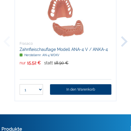
Frasaco
Fra
Zahnfleischauflage Modell ANA-4 V / ANKA-4
Mod
V
Herstellernr: AN-4 WOKV
H
nur
15,52 €
statt
18,90 €
nur
In den Warenkorb
Produkte