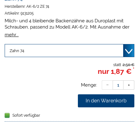
Herstellernr:
AK-6/2 ZE 74
Artikelnr:
9131205
Milch- und 4 bleibende Backenzähne aus Duroplast mit
Schrauben, passend zu Modell AK-6/2. Mit Ausnahme der
Positionen 46 und 63 passen die Zähne auch perfekt in die
mehr...
Modelle der Serie AK-6. Die kleinen Zähnchen UK 71, 72, 81
und 82 sind zum Einkleben, die restlichen Zähne haben
Schrauben.
statt
2,50 €
*
nur
1,87 €
Menge:
In den Warenkorb
Sofort verfügbar