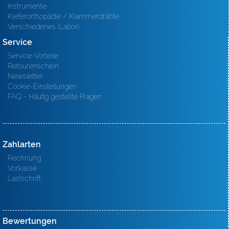
Instrumente
Kieferorthopädie / Klammerdrähte
Verschiedenes (Labor)
Service
Service-Vorteile
Retourenschein
Newsletter
Cookie-Einstellungen
FAQ - Häufig gestellte Fragen
Zahlarten
Rechnung
Vorkasse
Lastschrift
Bewertungen