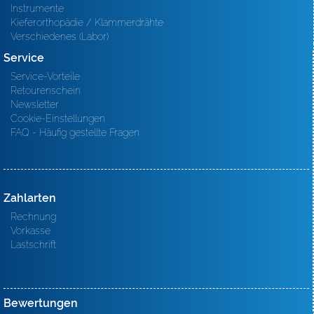
Instrumente
Kieferorthopädie / Klammerdrähte
Verschiedenes (Labor)
Service
Service-Vorteile
Retourenschein
Newsletter
Cookie-Einstellungen
FAQ - Häufig gestellte Fragen
Zahlarten
Rechnung
Vorkasse
Lastschrift
Bewertungen