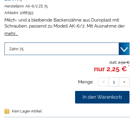
Herstellernr:
AK-6/2 ZE 75
Artikelnr:
1088393
Milch- und 4 bleibende Backenzähne aus Duroplast mit
Schrauben, passend zu Modell AK-6/2. Mit Ausnahme der
Positionen 46 und 63 passen die Zähne auch perfekt in die
mehr...
Modelle der Serie AK-6. Die kleinen Zähnchen UK 71, 72, 81
und 82 sind zum Einkleben, die restlichen Zähne haben
Schrauben.
statt
2,50 €
*
nur
2,25 €
Menge:
In den Warenkorb
Kein Lager-Artikel