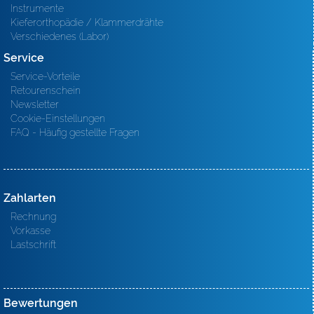
Instrumente
Kieferorthopädie / Klammerdrähte
Verschiedenes (Labor)
Service
Service-Vorteile
Retourenschein
Newsletter
Cookie-Einstellungen
FAQ - Häufig gestellte Fragen
Zahlarten
Rechnung
Vorkasse
Lastschrift
Bewertungen