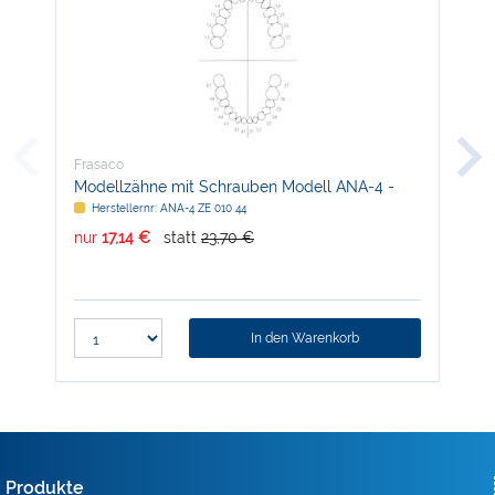
Frasaco
Fra
Modellzähne mit Schrauben Modell ANA-4 -
Mod
Nachfüllpackung
Herstellernr: ANA-4 ZE 010 44
H
nur
17,14 €
statt
23,70 €
nur
In den Warenkorb
Produkte