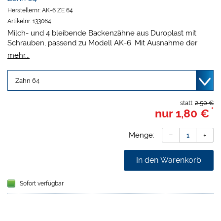
Herstellernr:
AK-6 ZE 64
Artikelnr:
133064
Milch- und 4 bleibende Backenzähne aus Duroplast mit
Schrauben, passend zu Modell AK-6. Mit Ausnahme der
Positionen 46 und 63 passen die Zähne auch perfekt in die
mehr...
Modelle der Serie AK-6. Die kleinen Zähnchen UK 71, 72, 81
und 82 sind zum Einkleben, die restlichen Zähne haben
Schrauben.
statt
2,50 €
*
nur
1,80 €
Menge:
In den Warenkorb
Sofort verfügbar