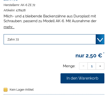
Herstellernr:
AK-6 ZE 72
Artikelnr:
478428
Milch- und 4 bleibende Backenzähne aus Duroplast mit
Schrauben, passend zu Modell AK-6. Mit Ausnahme der
Positionen 46 und 63 passen die Zähne auch perfekt in die
mehr...
Modelle der Serie AK-6. Die kleinen Zähnchen UK 71, 72, 81
und 82 sind zum Einkleben, die restlichen Zähne haben
Schrauben.
*
nur
2,50 €
Menge:
In den Warenkorb
Kein Lager-Artikel