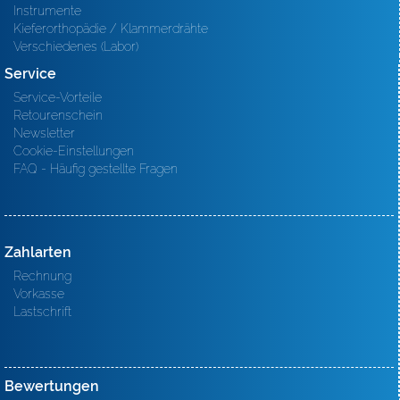
Instrumente
Kieferorthopädie / Klammerdrähte
Verschiedenes (Labor)
Service
Service-Vorteile
Retourenschein
Newsletter
Cookie-Einstellungen
FAQ - Häufig gestellte Fragen
Zahlarten
Rechnung
Vorkasse
Lastschrift
Bewertungen