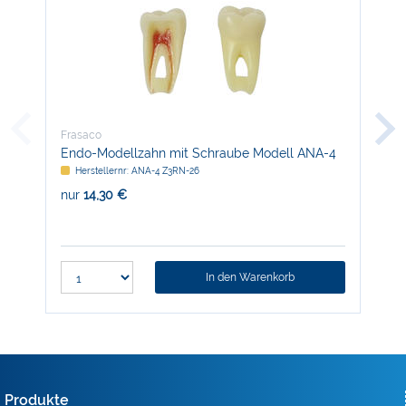
Frasaco
Fra
Endo-Modellzahn mit Schraube Modell ANA-4
Trä
Herstellernr: ANA-4 Z3RN-26
H
nur
14,30 €
nur
In den Warenkorb
Produkte