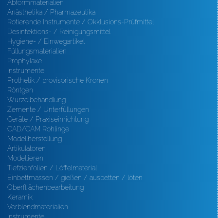
Abformmaterialien
Anästhetika / Pharmazeutika
Rotierende Instrumente / Okklusions-Prüfmittel
Desinfektions- / Reinigungsmittel
Hygiene- / Einwegartikel
Füllungsmaterialien
Prophylaxe
Instrumente
Prothetik / provisorische Kronen
Röntgen
Wurzelbehandlung
Zemente / Unterfüllungen
Geräte / Praxiseinrichtung
CAD/CAM Rohlinge
Modellherstellung
Artikulatoren
Modellieren
Tiefziehfolien / Löffelmaterial
Einbettmassen / gießen / ausbetten / löten
Oberfl ächenbearbeitung
Keramik
Verblendmaterialien
Instrumente