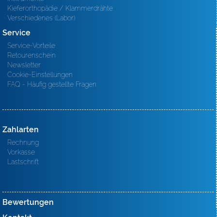
Kieferorthopädie / Klammerdrähte
Verschiedenes (Labor)
Service
Service-Vorteile
Retourenschein
Newsletter
Cookie-Einstellungen
FAQ - Häufig gestellte Fragen
Zahlarten
Rechnung
Vorkasse
Lastschrift
Bewertungen