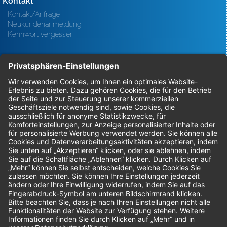
Kontakt
Kontakt/Anfrage
Neukundenanmeldung
Kennwort vergessen
Bestellungen
Sendung verfolgen
Geprüfter Shop