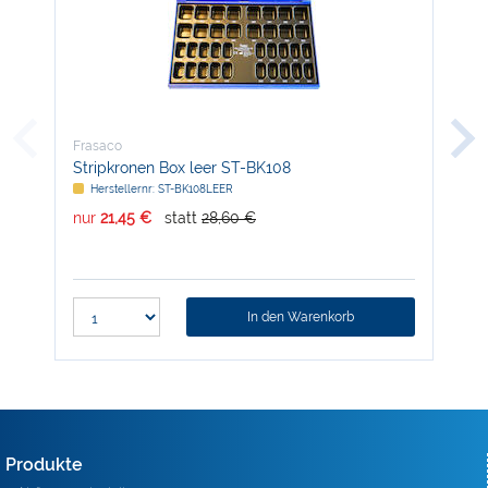
Frasaco
Fra
Stripkronen Box leer ST-BK108
Gum
Herstellernr: ST-BK108LEER
H
nur
21,45 €
statt
28,60 €
nur
In den Warenkorb
Produkte