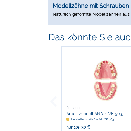
Modellzähne mit Schrauben 
Natürlich geformte Modellzähnen aus D
Das könnte Sie auch
Frasaco
Arbeitsmodell ANA-4 VE 903,
Endodontie
Herstellernr: ANA-4 VE OK 903
nur
105,30 €