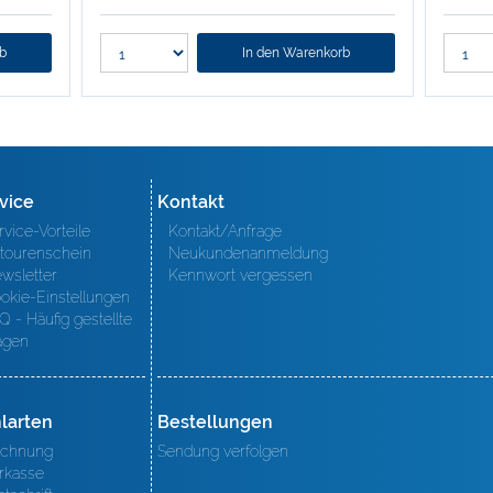
rb
In den Warenkorb
vice
Kontakt
rvice-Vorteile
Kontakt/Anfrage
tourenschein
Neukundenanmeldung
wsletter
Kennwort vergessen
okie-Einstellungen
Q - Häufig gestellte
agen
larten
Bestellungen
chnung
Sendung verfolgen
rkasse