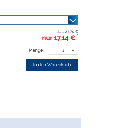
statt
23,70 €
*
nur
17,14 €
Menge:
In den Warenkorb