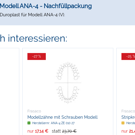
Modell ANA-4 - Nachfüllpackung
uroplast für Modell ANA-4 (V).
 interessieren:
-27 %
-25 
Frasaco
Frasaco
Modellzähne mit Schrauben Modell
Stripk
ANA-4 - Nachfüllpackung
Herstellernr: ANA-4 ZE 010 27
Herst
nur
17,14 €
statt
23,70 €
nur
21