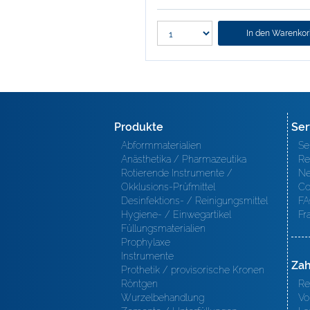
In den Warenko
Produkte
Ser
Abformmaterialien
Se
Anästhetika / Pharmazeutika
Re
Rotierende Instrumente /
Ne
Okklusions-Prüfmittel
Co
Desinfektions- / Reinigungsmittel
FA
Hygiene- / Einwegartikel
Fr
Füllungsmaterialien
Prophylaxe
Instrumente
Zah
Prothetik / provisorische Kronen
Röntgen
Re
Wurzelbehandlung
Vo