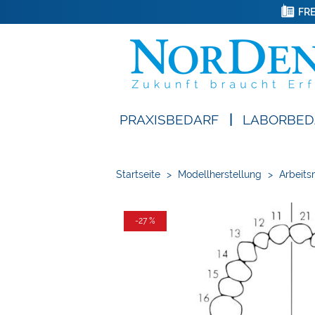
FRE
PRAXISBEDARF
|
LABORBED
Startseite
>
Modellherstellung
>
Arbeits
-27 %