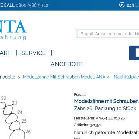
E CALL
0800/588 99 12
24h
Li
ARF
|
SERVICE
|
ANGEBOTE
modelle
>
Modellzähne Mit Schrauben Modell ANA-4 - Nachfüllpa
Frasaco
Modellzähne mit Schrauben
Zahn 26, Packung 10 Stück
Herstellernr:
ANA-4 ZE 010 26
Artikelnr:
321351
Natürlich geformte Modellzäh
(V).