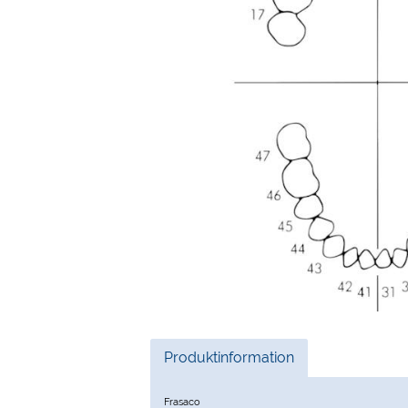
Current
Produktinformation
Tab:
Frasaco