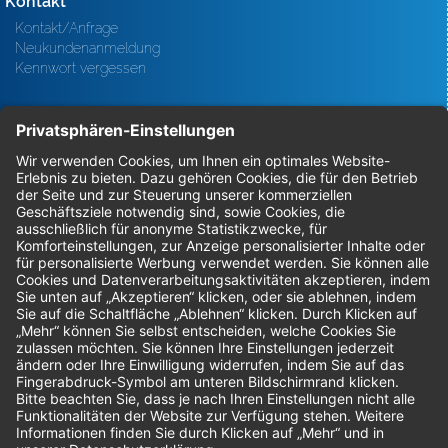
Kontakt
Kontakt/Anfrage
Neukundenanmeldung
Kennwort vergessen
Bestellungen
Sendung verfolgen
Geprüfter Shop