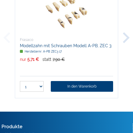
Frasaco
Fra
Modellzahn mit Schrauben Modell A-PB, ZEC 3
Mod
Herstellernr: A-PB ZEC3 17
H
nur
5,71 €
statt
7,90 €
nur
In den Warenkorb
Produkte