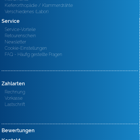
Kieferorthopädie / Klammerdrähte
Verschiedenes (Labor)
Service
Service-Vorteile
Retourenschein
Newsletter
Cookie-Einstellungen
FAQ - Häufig gestellte Fragen
Zahlarten
Rechnung
Vorkasse
Lastschrift
Bewertungen