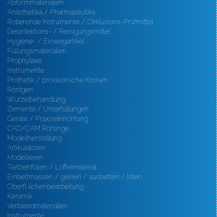
Abformmaterialien
Anästhetika / Pharmazeutika
Rotierende Instrumente / Okklusions-Prüfmittel
Desinfektions- / Reinigungsmittel
Hygiene- / Einwegartikel
Füllungsmaterialien
Prophylaxe
Instrumente
Prothetik / provisorische Kronen
Röntgen
Wurzelbehandlung
Zemente / Unterfüllungen
Geräte / Praxiseinrichtung
CAD/CAM Rohlinge
Modellherstellung
Artikulatoren
Modellieren
Tiefziehfolien / Löffelmaterial
Einbettmassen / gießen / ausbetten / löten
Oberfl ächenbearbeitung
Keramik
Verblendmaterialien
Instrumente