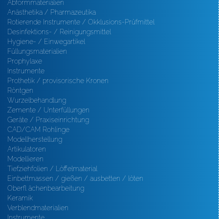
Abformmaterialien
Anästhetika / Pharmazeutika
Rotierende Instrumente / Okklusions-Prüfmittel
Desinfektions- / Reinigungsmittel
Hygiene- / Einwegartikel
Füllungsmaterialien
Prophylaxe
Instrumente
Prothetik / provisorische Kronen
Röntgen
Wurzelbehandlung
Zemente / Unterfüllungen
Geräte / Praxiseinrichtung
CAD/CAM Rohlinge
Modellherstellung
Artikulatoren
Modellieren
Tiefziehfolien / Löffelmaterial
Einbettmassen / gießen / ausbetten / löten
Oberfl ächenbearbeitung
Keramik
Verblendmaterialien
Instrumente