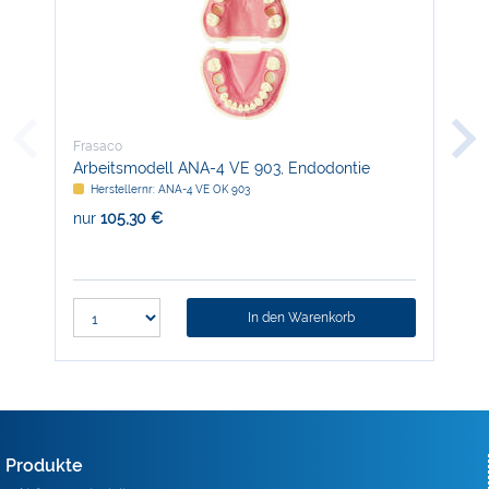
Frasaco
Fra
Arbeitsmodell ANA-4 VE 903, Endodontie
Zah
V
Herstellernr: ANA-4 VE OK 903
H
nur
105,30 €
nur
In den Warenkorb
Produkte