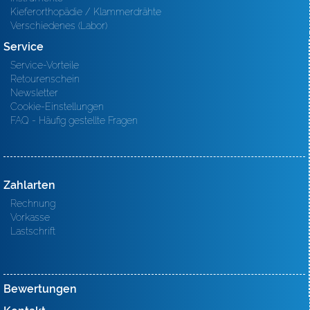
Kieferorthopädie / Klammerdrähte
Verschiedenes (Labor)
Service
Service-Vorteile
Retourenschein
Newsletter
Cookie-Einstellungen
FAQ - Häufig gestellte Fragen
Zahlarten
Rechnung
Vorkasse
Lastschrift
Bewertungen