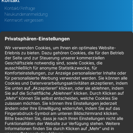
Kontakt
Kontakt/Anfrage
Neukundenanmeldung
Kennwort vergessen
Bestellungen
Sendung verfolgen
Geprüfter Shop