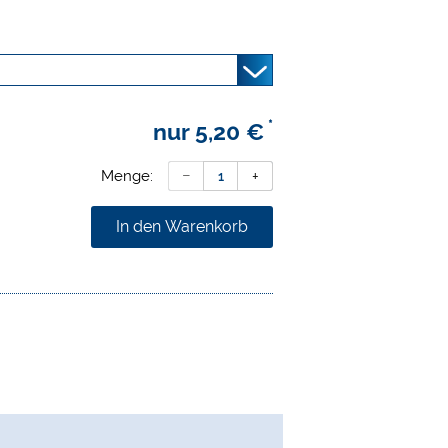
*
nur
5,20 €
Menge:
In den Warenkorb