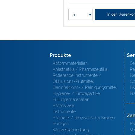
In den Warenko
Produkte
Ser
Abformmaterialien
Se
Anästhetika / Pharmazeutika
Re
Rotierende Instrumente /
Ne
Okklusions-Prüfmittel
Co
Desinfektions- / Reinigungsmittel
FA
Hygiene- / Einwegartikel
Fr
Füllungsmaterialien
Prophylaxe
Instrumente
Zah
Prothetik / provisorische Kronen
Röntgen
Re
Wurzelbehandlung
Vo