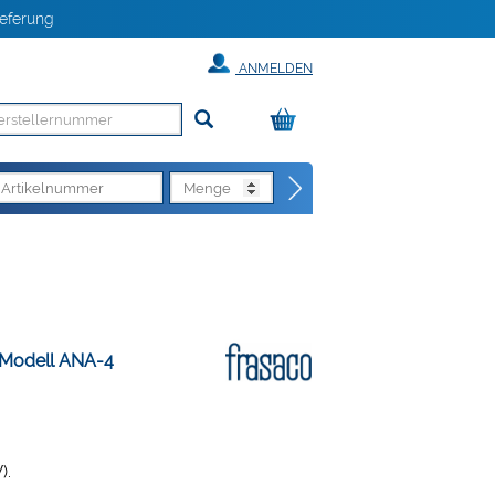
eferung
ANMELDEN
 Modell ANA-4
).