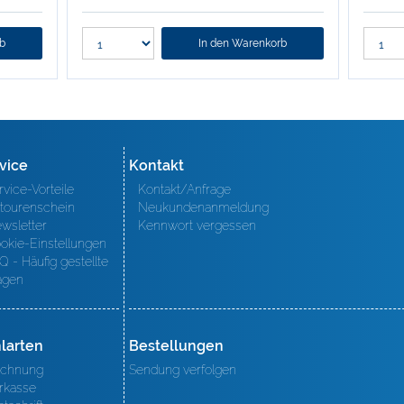
rb
In den Warenkorb
vice
Kontakt
rvice-Vorteile
Kontakt/Anfrage
tourenschein
Neukundenanmeldung
wsletter
Kennwort vergessen
okie-Einstellungen
Q - Häufig gestellte
agen
larten
Bestellungen
chnung
Sendung verfolgen
rkasse