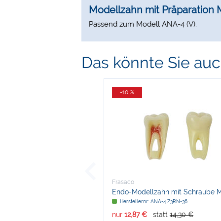
Modellzahn mit Präparation
Passend zum Modell ANA-4 (V).
Das könnte Sie auch
-10 %
Frasaco
Endo-Modellzahn mit Schraube M
ANA-4
Herstellernr: ANA-4 Z3RN-36
nur
12,87 €
statt
14,30 €