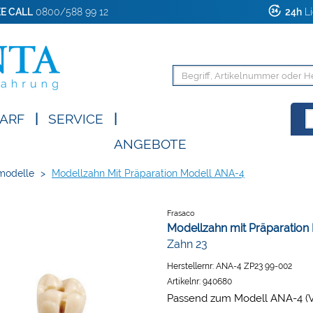
E CALL
0800/588 99 12
24h
Li
ARF
|
SERVICE
|
ANGEBOTE
modelle
>
Modellzahn Mit Präparation Modell ANA-4
Frasaco
Modellzahn mit Präparation
Zahn 23
Herstellernr:
ANA-4 ZP23 99-002
Artikelnr:
940680
Passend zum Modell ANA-4 (V