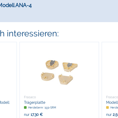
 Modell ANA-4
 interessieren:
Frasaco
Frasaco
odell
Trägerplatte
Modell
Herstellernr: 1531-SRM
Herste
nur
17,30 €
nur
2,