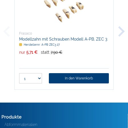
Frasaco
Fra
Modellzahn mit Schrauben Modell A-PB, ZEC 3
Str
Herstellernr: A-PB ZEC3 27
H
nur
5,71 €
statt
7,90 €
nur
In den Warenkorb
Produkte
Abformmaterialien