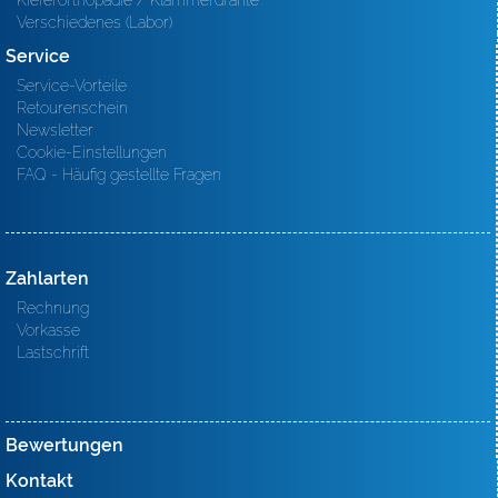
Kieferorthopädie / Klammerdrähte
Verschiedenes (Labor)
Service
Service-Vorteile
Retourenschein
Newsletter
Cookie-Einstellungen
FAQ - Häufig gestellte Fragen
Zahlarten
Rechnung
Vorkasse
Lastschrift
Bewertungen
Kontakt