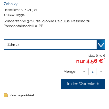
Zahn 27
Herstellernr:
A-PB ZE3 27
Artikelnr:
187964
Sonderzähne 3-wurzelig ohne Calculus. Passend zu
Parodontalmodell A-PB.
statt
6,30 €
*
nur
4,56 €
Menge:
In den Warenkorb
Kein Lager-Artikel