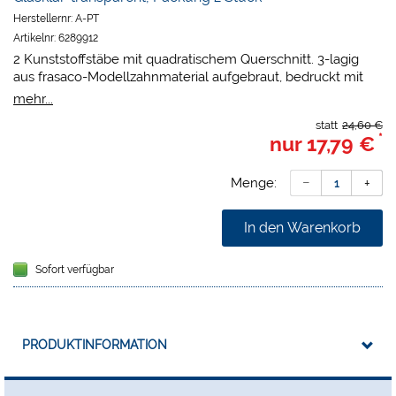
Herstellernr:
A-PT
Artikelnr:
6289912
2 Kunststoffstäbe mit quadratischem Querschnitt. 3-lagig
aus frasaco-Modellzahnmaterial aufgebraut, bedruckt mit
insgesamt 13 unterschiedlichen Kavitätenformen,
mehr...
Milimeterfolie zur dreidimensionalen Darstellungskontrolle.
statt
24,60 €
*
nur
17,79 €
Menge:
In den Warenkorb
Sofort verfügbar
PRODUKTINFORMATION