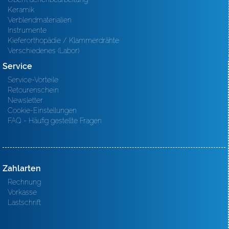
Keramik
Verblendmaterialien
Instrumente
Kieferorthopädie / Klammerdrähte
Verschiedenes (Labor)
Service
Service-Vorteile
Retourenschein
Newsletter
Cookie-Einstellungen
FAQ - Häufig gestellte Fragen
Zahlarten
Rechnung
Vorkasse
Lastschrift