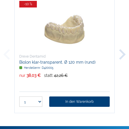
-10 %
-
Dreve Dentamid
Dre
Biolon klar-transparent, Ø 120 mm (rund)
Nan
Herstellernr: D420005
H
nur
38,03 €
statt
42,26 €
nur
In den Warenkorb