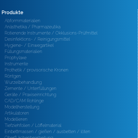
Produkte
Abformmaterialien
Anästhetika / Pharmazeutika
Rotierende Instrumente / Okklusions-Prüfmittel
Desinfektions- / Reinigungsmittel
Hygiene- / Einwegartikel
Füllungsmaterialien
Prophylaxe
Instrumente
Prothetik / provisorische Kronen
Röntgen
Wurzelbehandlung
Zemente / Unterfüllungen
Geräte / Praxiseinrichtung
CAD/CAM Rohlinge
Modellherstellung
Artikulatoren
Modellieren
Tiefziehfolien / Löffelmaterial
Einbettmassen / gießen / ausbetten / löten
Oberfl ächenbearbeitung