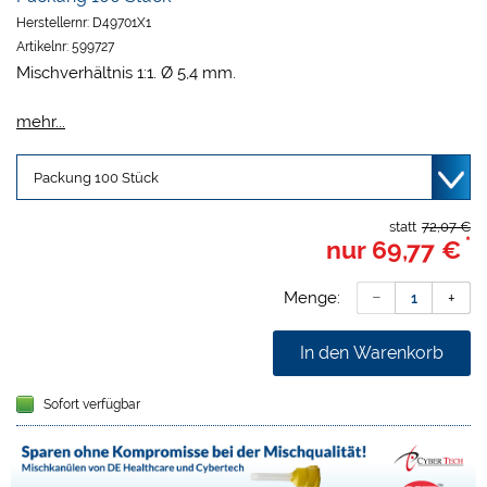
Herstellernr:
D49701X1
Artikelnr:
599727
Mischverhältnis 1:1. Ø 5,4 mm.
www.dentamid.dreve.de
mehr...
statt
72,07 €
*
nur
69,77 €
Menge:
In den Warenkorb
Sofort verfügbar