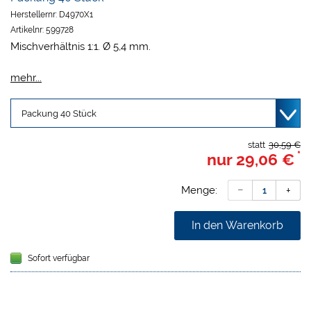
Herstellernr:
D4970X1
Artikelnr:
599728
Mischverhältnis 1:1. Ø 5,4 mm.
www.dentamid.dreve.de
mehr...
statt
30,59 €
*
nur
29,06 €
Menge:
In den Warenkorb
Sofort verfügbar