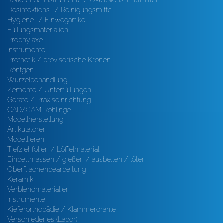
Rotierende Instrumente / Okklusions-Prüfmittel
Desinfektions- / Reinigungsmittel
Hygiene- / Einwegartikel
Füllungsmaterialien
Prophylaxe
Instrumente
Prothetik / provisorische Kronen
Röntgen
Wurzelbehandlung
Zemente / Unterfüllungen
Geräte / Praxiseinrichtung
CAD/CAM Rohlinge
Modellherstellung
Artikulatoren
Modellieren
Tiefziehfolien / Löffelmaterial
Einbettmassen / gießen / ausbetten / löten
Oberfl ächenbearbeitung
Keramik
Verblendmaterialien
Instrumente
Kieferorthopädie / Klammerdrähte
Verschiedenes (Labor)