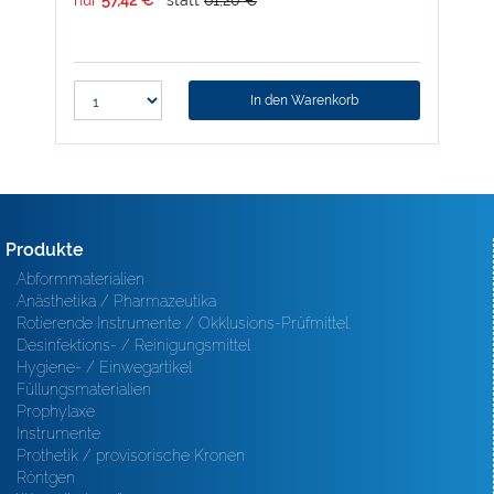
nur
57,42 €
statt
61,20 €
nur
In den Warenkorb
Produkte
Abformmaterialien
Anästhetika / Pharmazeutika
Rotierende Instrumente / Okklusions-Prüfmittel
Desinfektions- / Reinigungsmittel
Hygiene- / Einwegartikel
Füllungsmaterialien
Prophylaxe
Instrumente
Prothetik / provisorische Kronen
Röntgen