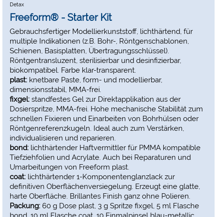
Detax
10 Applikationsnadeln.
Freeform® - Starter Kit
Gebrauchsfertiger Modellierkunststoff, lichthärtend, für
multiple Indikationen (z.B. Bohr-, Röntgenschablonen,
Schienen, Basisplatten, Übertragungsschlüssel).
Röntgentransluzent, sterilisierbar und desinfizierbar,
biokompatibel. Farbe klar-transparent.
plast:
knetbare Paste, form- und modellierbar,
dimensionsstabil, MMA-frei.
fixgel:
standfestes Gel zur Direktapplikation aus der
Dosierspritze, MMA-frei. Hohe mechanische Stabilität zum
schnellen Fixieren und Einarbeiten von Bohrhülsen oder
Röntgenreferenzkugeln. Ideal auch zum Verstärken,
individualisieren und reparieren.
bond:
lichthärtender Haftvermittler für PMMA kompatible
Tiefziehfolien und Acrylate. Auch bei Reparaturen und
Umarbeitungen von Freeform plast.
coat:
lichthärtender 1-Komponentenglanzlack zur
definitiven Oberflächenversiegelung. Erzeugt eine glatte,
harte Oberfläche. Brillantes Finish ganz ohne Polieren.
Packung:
60 g Dose plast, 3 g Spritze fixgel, 5 ml Flasche
bond, 10 ml Flasche coat, 10 Einmalpinsel blau-metallic