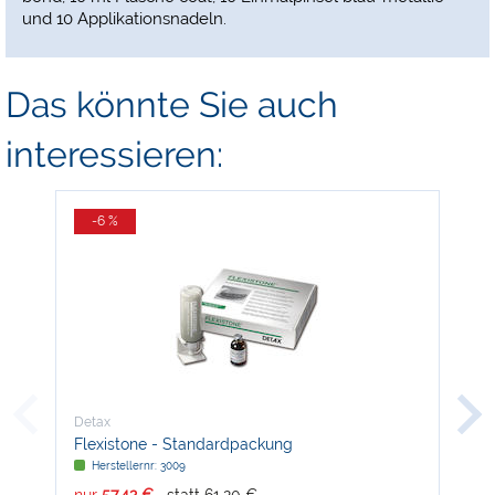
und 10 Applikationsnadeln.
Das könnte Sie auch
interessieren:
-6 %
-
Detax
Det
Flexistone - Standardpackung
sta
Herstellernr: 3009
H