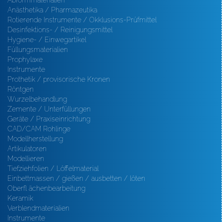
Abformmaterialien
Anästhetika / Pharmazeutika
Rotierende Instrumente / Okklusions-Prüfmittel
Desinfektions- / Reinigungsmittel
Hygiene- / Einwegartikel
Füllungsmaterialien
Prophylaxe
Instrumente
Prothetik / provisorische Kronen
Röntgen
Wurzelbehandlung
Zemente / Unterfüllungen
Geräte / Praxiseinrichtung
CAD/CAM Rohlinge
Modellherstellung
Artikulatoren
Modellieren
Tiefziehfolien / Löffelmaterial
Einbettmassen / gießen / ausbetten / löten
Oberfl ächenbearbeitung
Keramik
Verblendmaterialien
Instrumente