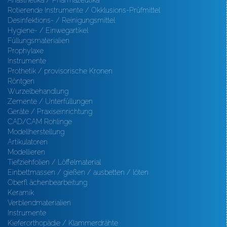
Anästhetika / Pharmazeutika
Rotierende Instrumente / Okklusions-Prüfmittel
Desinfektions- / Reinigungsmittel
Hygiene- / Einwegartikel
Füllungsmaterialien
Prophylaxe
Instrumente
Prothetik / provisorische Kronen
Röntgen
Wurzelbehandlung
Zemente / Unterfüllungen
Geräte / Praxiseinrichtung
CAD/CAM Rohlinge
Modellherstellung
Artikulatoren
Modellieren
Tiefziehfolien / Löffelmaterial
Einbettmassen / gießen / ausbetten / löten
Oberfl ächenbearbeitung
Keramik
Verblendmaterialien
Instrumente
Kieferorthopädie / Klammerdrähte