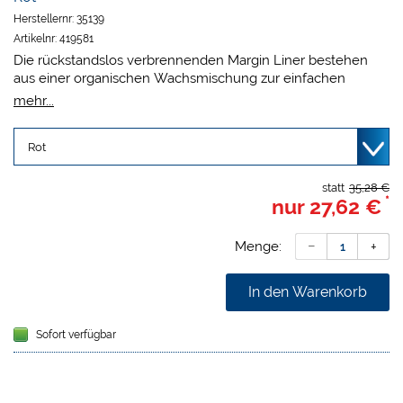
Herstellernr:
35139
Artikelnr:
419581
Die rückstandslos verbrennenden Margin Liner bestehen
aus einer organischen Wachsmischung zur einfachen
Kennzeichnung von Präparationsgrenzen.
mehr...
Packung:
1 Liner 0,7 mm und 36 Ersatzminen.
statt
35,28 €
*
nur
27,62 €
Menge:
In den Warenkorb
Sofort verfügbar