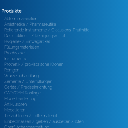
Produkte
Abformmaterialien
Anästhetika / Pharmazeutika
Rotierende Instrumente / Okklusions-Prüfmittel
Desinfektions- / Reinigungsmittel
Hygiene- / Einwegartikel
Füllungsmaterialien
Prophylaxe
Instrumente
Prothetik / provisorische Kronen
Röntgen
Wurzelbehandlung
Zemente / Unterfüllungen
Geräte / Praxiseinrichtung
CAD/CAM Rohlinge
Modellherstellung
Artikulatoren
Modellieren
Tiefziehfolien / Löffelmaterial
Einbettmassen / gießen / ausbetten / löten
Oberfl ächenbearbeitung