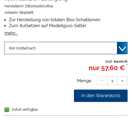
Herstellernr:
DB000106AU804
Artikelnr:
8646168
Zur Herstellung von totalen Biss-Schablonen
Zum Aufsetzen auf Modellguss-Sättel
Zur präzisen Bissregistrierung
mehr...
Beim Erwärmen zäh wie Bienenwachs
Nach dem Abkühlen formstabil
Vereinfachte optische Beurteilung durch opake Farben
Lieferbar in drei Härten und drei Farben
180 x 10 x 10 mm
statt
64,00 €
*
nur
57,60 €
Menge:
In den Warenkorb
Sofort verfügbar