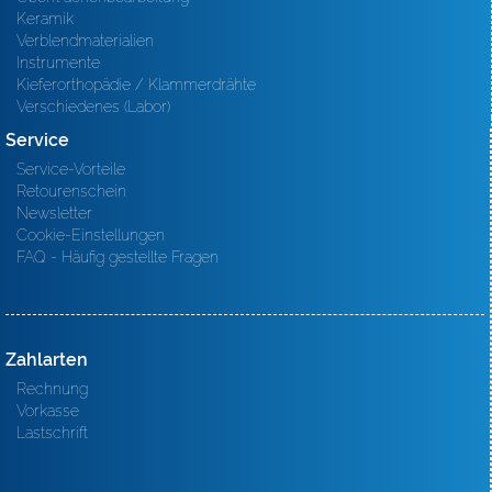
Keramik
Verblendmaterialien
Instrumente
Kieferorthopädie / Klammerdrähte
Verschiedenes (Labor)
Service
Service-Vorteile
Retourenschein
Newsletter
Cookie-Einstellungen
FAQ - Häufig gestellte Fragen
Zahlarten
Rechnung
Vorkasse
Lastschrift