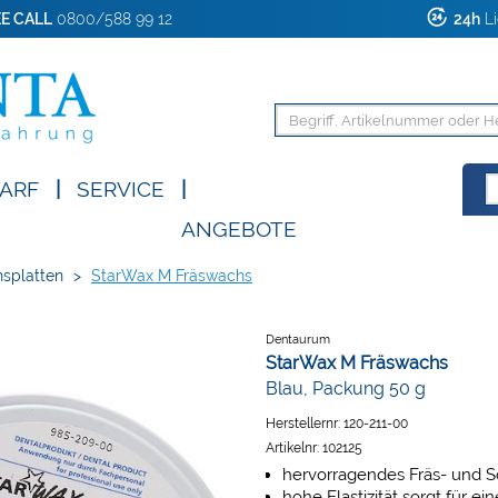
E CALL
0800/588 99 12
24h
Li
ARF
|
SERVICE
|
ANGEBOTE
splatten
>
StarWax M Fräswachs
Dentaurum
StarWax M Fräswachs
Blau, Packung 50 g
Herstellernr:
120-211-00
Artikelnr:
102125
hervorragendes Fräs- und 
hohe Elastizität sorgt für 