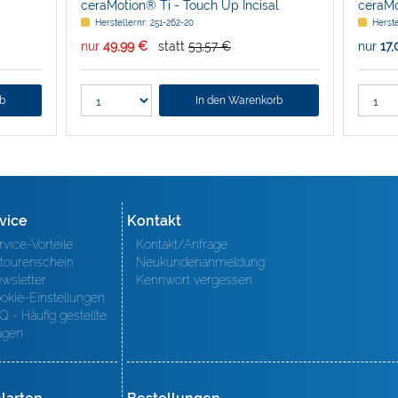
ceraMotion® Ti - Touch Up Incisal
ceraMo
Herstellernr: 251-262-20
Herste
nur
49,99 €
statt
53,57 €
nur
17
rb
In den Warenkorb
vice
Kontakt
rvice-Vorteile
Kontakt/Anfrage
tourenschein
Neukundenanmeldung
wsletter
Kennwort vergessen
okie-Einstellungen
Q - Häufig gestellte
agen