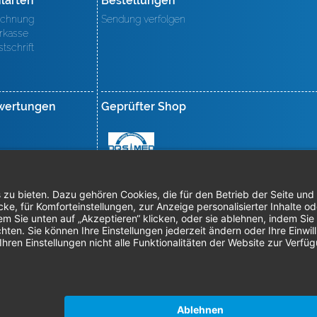
larten
Bestellungen
chnung
Sendung verfolgen
rkasse
stschrift
wertungen
Geprüfter Shop