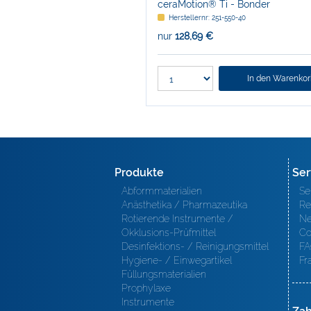
ceraMotion® Ti - Bonder
Herstellernr: 251-550-40
nur
128,69 €
In den Warenko
Produkte
Ser
Abformmaterialien
Se
Anästhetika / Pharmazeutika
Re
Rotierende Instrumente /
Ne
Okklusions-Prüfmittel
Co
Desinfektions- / Reinigungsmittel
FA
Hygiene- / Einwegartikel
Fr
Füllungsmaterialien
Prophylaxe
Instrumente