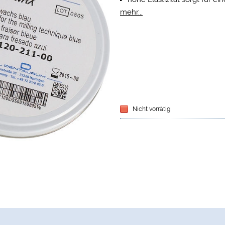
glatte Oberflächen – kein 
mehr...
rein organisch
Nicht vorrätig