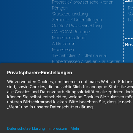
Zah
Prothetik / provisorische Kronen
Röntgen
Re
Wurzelbehandlung
Vo
Zemente / Unterfüllungen
La
Geräte / Praxiseinrichtung
CAD/CAM Rohlinge
Modellherstellung
Artikulatoren
Be
Modellieren
Tiefziehfolien / Löffelmaterial
Einbettmassen / gießen / ausbetten
/ löten
Oberfl ächenbearbeitung
Keramik
Verblendmaterialien
Instrumente
Kieferorthopädie / Klammerdrähte
Verschiedenes (Labor)