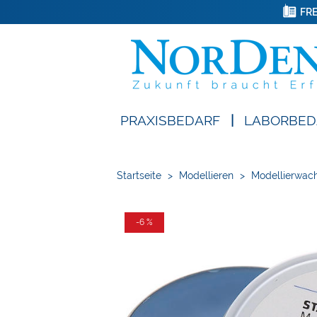
FRE
PRAXISBEDARF
|
LABORBED
Startseite
>
Modellieren
>
Modellierwach
-6 %