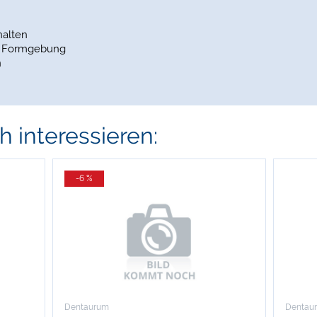
halten
kte Formgebung
n
 interessieren:
-6 %
Dentaurum
Dentau