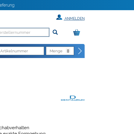
eferung
ANMELDEN
Schabverhalten
eine exakte Formgebung