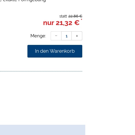
Schmieren
statt
22,86 €
*
nur
21,32 €
Menge:
In den Warenkorb