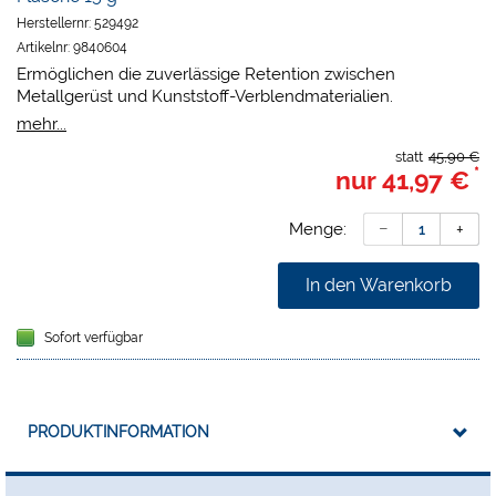
Herstellernr:
529492
Artikelnr:
9840604
Ermöglichen die zuverlässige Retention zwischen
Metallgerüst und Kunststoff-Verblendmaterialien.
Größe 200 - 300 µm.
mehr...
statt
45,90 €
*
nur
41,97 €
Menge:
In den Warenkorb
Sofort verfügbar
PRODUKTINFORMATION