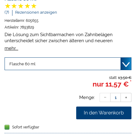
(7)
Rezensionen anzeigen
Herstellernr:
605655
Artikelnr:
7893829
Die Lösung zum Sichtbarmachen von Zahnbelägen
unterscheidet sicher zwischen älteren und neueren
Belägen. Die ältere Plaque wird dunkelblau, die neuere lila-
mehr...
rot angezeigt. Durch normales Zähneputzen ist die Färbung
wieder leicht zu entfernen und ist eine ideale Motivation
zum Zähneputzen. Mira-2-Ton enthält glutenfreie, reine
Lebensmittelfarben und ist erythrosinfrei.
Wirksame Bestandteile: FD&C Blue Nr. 1, D&C Red Nr. 28.
statt
13,50 €
*
nur
11,57 €
Menge:
In den Warenkorb
Sofort verfügbar