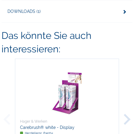
DOWNLOADS (1)
Das könnte Sie auch
interessieren:
Hager & Werken
Hag
Carebrush® white - Display
hf 
Herstellernr: 635204
H