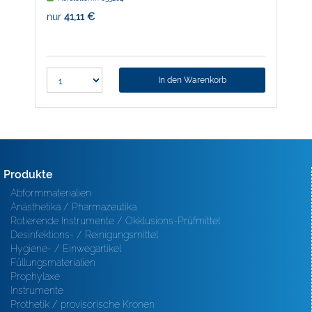
nur
41,11 €
nur
In den Warenkorb
Produkte
Abformmaterialien
Anästhetika / Pharmazeutika
Rotierende Instrumente / Okklusions-Prüfmittel
Desinfektions- / Reinigungsmittel
Hygiene- / Einwegartikel
Füllungsmaterialien
Prophylaxe
Instrumente
Prothetik / provisorische Kronen