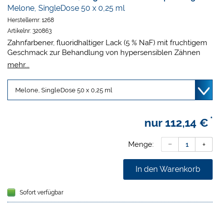
Melone, SingleDose 50 x 0,25 ml
Herstellernr:
1268
Artikelnr:
320863
Zahnfarbener, fluoridhaltiger Lack (5 % NaF) mit fruchtigem
Geschmack zur Behandlung von hypersensiblen Zähnen
und zur Versiegelung der Dentintubuli. Ebenfalls zur
mehr...
Behandlung der Zahnhälse nach Zahnreinigung und
Zahnsteinentfernung geeignet. Dünn aufzutragen und
dadurch ergiebig. Hält auch auf feuchten Oberflächen.
*
nur
112,14 €
Menge:
In den Warenkorb
Sofort verfügbar