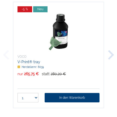
-5 %
Neu
-
VOCO
VO
V-Print® tray
Reb
Herstellernr: 6039
H
nur
265,75 €
statt
280,20 €
nur
In den Warenkorb