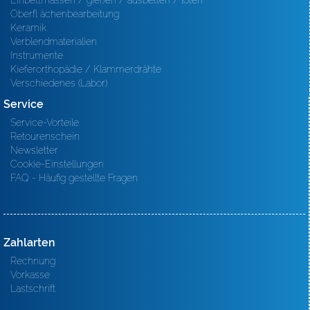
Einbettmassen / gießen / ausbetten / löten
Oberfl ächenbearbeitung
Keramik
Verblendmaterialien
Instrumente
Kieferorthopädie / Klammerdrähte
Verschiedenes (Labor)
Service
Service-Vorteile
Retourenschein
Newsletter
Cookie-Einstellungen
FAQ - Häufig gestellte Fragen
Zahlarten
Rechnung
Vorkasse
Lastschrift