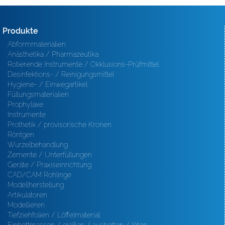
Produkte
Abformmaterialien
Anästhetika / Pharmazeutika
Rotierende Instrumente / Okklusions-Prüfmittel
Desinfektions- / Reinigungsmittel
Hygiene- / Einwegartikel
Füllungsmaterialien
Prophylaxe
Instrumente
Prothetik / provisorische Kronen
Röntgen
Wurzelbehandlung
Zemente / Unterfüllungen
Geräte / Praxiseinrichtung
CAD/CAM Rohlinge
Modellherstellung
Artikulatoren
Modellieren
Tiefziehfolien / Löffelmaterial