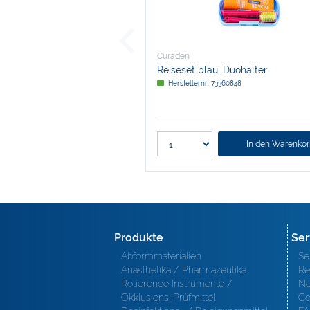
Curaden
Reiseset blau, Duohalter
Herstellernr: 73360848
In den Warenko
Produkte
Ser
Abformmaterialien
Se
Anästhetika / Pharmazeutika
Re
Rotierende Instrumente /
Ne
Okklusions-Prüfmittel
Co