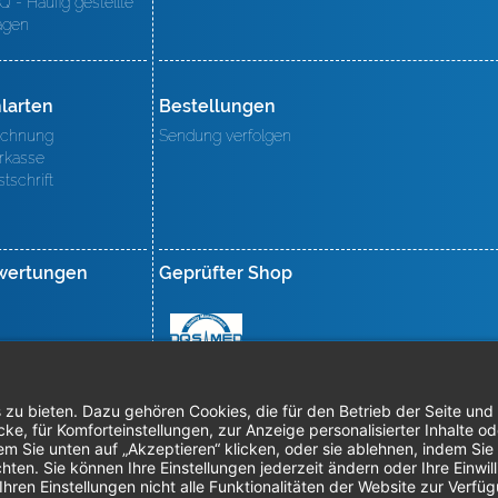
Q - Häufig gestellte
agen
larten
Bestellungen
chnung
Sendung verfolgen
rkasse
stschrift
wertungen
Geprüfter Shop