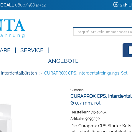
E CALL
0800/588 99 12
24h
Li
ARF
|
SERVICE
|
ANGEBOTE
Interdentalbürsten
>
CURAPROX CPS, Interdentalreinigungs-Set
Curaden
CURAPROX CPS, Interdental
Ø 0,7 mm, rot
Herstellernr:
73340465
Artikelnr:
9095250
Die Curaprox CPS Starter Sets 
Interdentalhygieneprotokollen