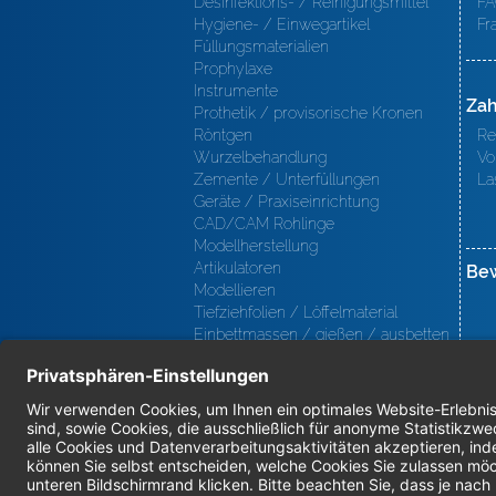
Desinfektions- / Reinigungsmittel
FA
Hygiene- / Einwegartikel
Fr
Füllungsmaterialien
Prophylaxe
Instrumente
Zah
Prothetik / provisorische Kronen
Röntgen
Re
Wurzelbehandlung
Vo
Zemente / Unterfüllungen
La
Geräte / Praxiseinrichtung
CAD/CAM Rohlinge
Modellherstellung
Artikulatoren
Be
Modellieren
Tiefziehfolien / Löffelmaterial
Einbettmassen / gießen / ausbetten
/ löten
Oberfl ächenbearbeitung
Keramik
Verblendmaterialien
Instrumente
Kieferorthopädie / Klammerdrähte
Verschiedenes (Labor)