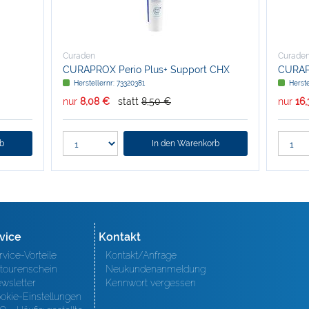
Curaden
Curade
CURAPROX Perio Plus+ Support CHX
CURAPR
Herstellernr: 73320381
Herste
nur
8,08 €
statt
8,50 €
nur
16
rb
In den Warenkorb
vice
Kontakt
rvice-Vorteile
Kontakt/Anfrage
tourenschein
Neukundenanmeldung
wsletter
Kennwort vergessen
okie-Einstellungen