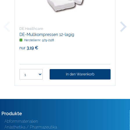
DE Healthcare
DE 
DE-Mullkompressen 12-lagig
DE-
Herstellernr: 979-2128
H
nur
3,19 €
nur
In den Warenkorb
Produkte
Abformmaterialien
Anästhetika / Pharmazeutika