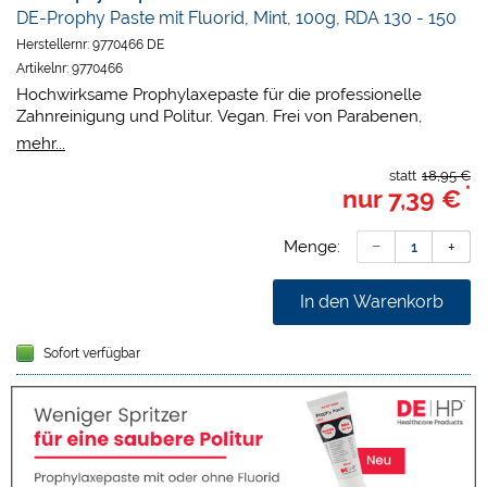
DE-Prophy Paste mit Fluorid, Mint, 100g, RDA 130 - 150
Herstellernr:
9770466 DE
Artikelnr:
9770466
Hochwirksame Prophylaxepaste für die professionelle
Zahnreinigung und Politur. Vegan. Frei von Parabenen,
Gluten und Lactose.
mehr...
statt
18,95 €
RDA - 130 - 150
*
nur
7,39 €
Höhere Abrasivität mit einem RDA-Wert von 130 bis 150.
Perfekt für eine gründliche Reinigung und ein glattes
Finish.
Menge:
Erfrischender Mintgeschmack.
Farbe grün
In den Warenkorb
Merkmale
Sofort verfügbar
Sicher und effektiv
enthält kein Mikroplastik
Fluorid-Frei
pH-neutral
Ideale Konsistenz, kein Spritzen
Perfekte Vorbereitung für die Zahnaufhellung