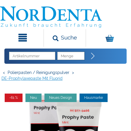
Suche
<
Polierpasten / Reinigungspulver
>
DE-Prophylaxepaste Mit Fluorid
-61 %
Neu
Neues Design
Hausmarke