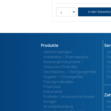
In den Warenko
Produkte
Ser
Abformmaterialien
Se
Anästhetika / Pharmazeutika
Re
Rotierende Instrumente /
Ne
Okklusions-Prüfmittel
Co
Desinfektions- / Reinigungsmittel
FA
Hygiene- / Einwegartikel
Fr
Füllungsmaterialien
Prophylaxe
Instrumente
Zah
Prothetik / provisorische Kronen
Röntgen
Re
Wurzelbehandlung
Vo