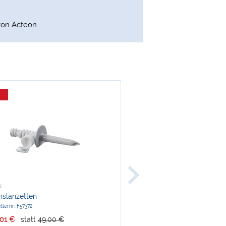
von Acteon.
-13 %
N
ACTEON
onslanzetten
Occlusal Surface Adult
llernr: F57372
Herstellernr: MZP512.
,01 €
statt
49,00 €
nur
51,57 €
statt
59,90 €