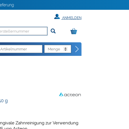
eferung
ANMELDEN
50 g
gingivale Zahnreinigung zur Verwendung
S von Acteon.