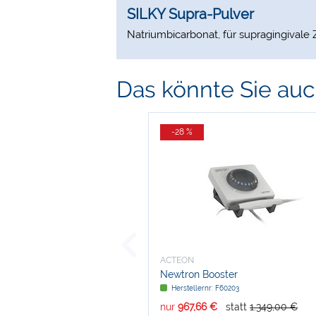
SILKY Supra-Pulver
Natriumbicarbonat, für supragingival
Das könnte Sie auch
-28 %
ACTEON
Newtron Booster
Herstellernr: F60203
nur
967,66 €
statt
1.349,00 €