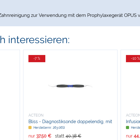
e Zahnreinigung zur Verwendung mit dem Prophylaxegerät OPUS 
 interessieren:
-7 %
-10 %
ACTEON
ACTEO
Bliss - Diagnostiksonde doppelendig, mit
Infusi
Silikongriff
Herstellernr: 263.06SI
Herste
nur
37,50 €
statt
40,38 €
nur
44