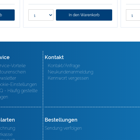
rb
In den Warenkorb
vice
Kontakt
rvice-Vorteile
Kontakt/Anfrage
tourenschein
Neukundenanmeldung
wsletter
Kennwort vergessen
okie-Einstellungen
Q - Häufig gestellte
agen
larten
Bestellungen
chnung
Sendung verfolgen
rkasse