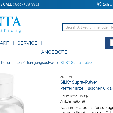
E CALL
0800/588 99 12
24h
Li
ARF
|
SERVICE
|
ANGEBOTE
Polierpasten / Reinigungspulver
>
SILKY Supra-Pulver
ACTEON
SILKY Supra-Pulver
Pfefferminze, Flaschen 6 x 1
Herstellernr:
F10285
Artikelnr:
9180548
Natriumbicarbonat, für supra
mit dem Prophylaxegerät OPU