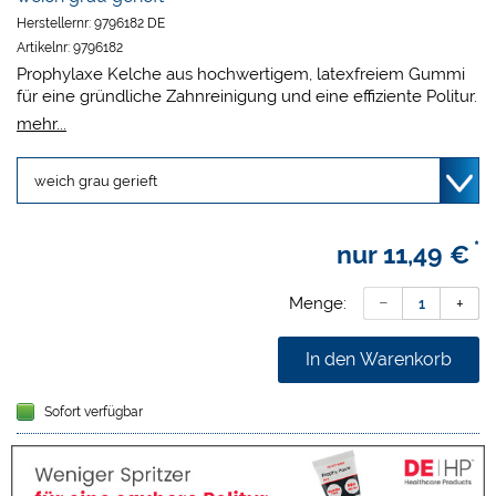
Herstellernr:
9796182 DE
Artikelnr:
9796182
Prophylaxe Kelche aus hochwertigem, latexfreiem Gummi
für eine gründliche Zahnreinigung und eine effiziente Politur.
Montiert für Winkelstück.
mehr...
*
nur
11,49 €
Menge:
In den Warenkorb
Sofort verfügbar