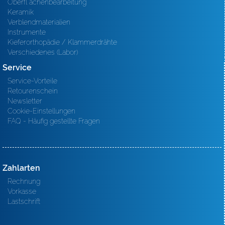
Oberfl ächenbearbeitung
Keramik
Verblendmaterialien
Instrumente
Kieferorthopädie / Klammerdrähte
Verschiedenes (Labor)
Service
Service-Vorteile
Retourenschein
Newsletter
Cookie-Einstellungen
FAQ - Häufig gestellte Fragen
Zahlarten
Rechnung
Vorkasse
Lastschrift