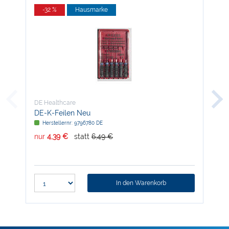
-32 %
Hausmarke
-
DE Healthcare
DE 
DE-K-Feilen Neu
DE-
Herstellernr: 9796780 DE
H
nur
4,39 €
statt
6,49 €
nur
In den Warenkorb