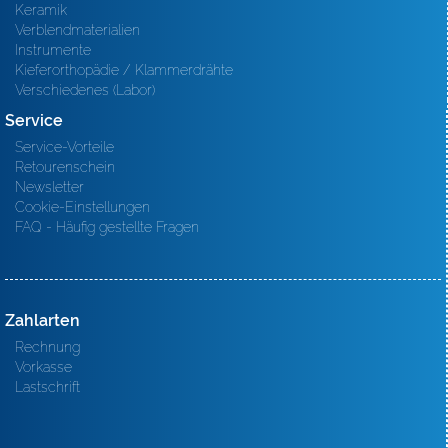
Keramik
Verblendmaterialien
Instrumente
Kieferorthopädie / Klammerdrähte
Verschiedenes (Labor)
Service
Service-Vorteile
Retourenschein
Newsletter
Cookie-Einstellungen
FAQ - Häufig gestellte Fragen
Zahlarten
Rechnung
Vorkasse
Lastschrift