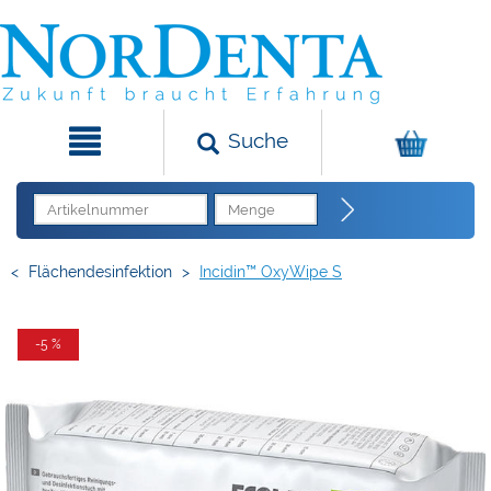
Suche
<
Flächendesinfektion
>
Incidin™ OxyWipe S
-5 %