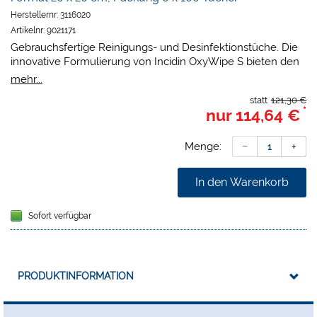
Herstellernr:
3116020
Artikelnr:
9021171
Gebrauchsfertige Reinigungs- und Desinfektionstüche. Die
innovative Formulierung von Incidin OxyWipe S bieten den
einzigartigen Vorteil einer patentierten Wasserstoffperoxid-
mehr...
Lösung mit breitem Wirkspektrum. Sie wirkt gegen ein
statt
121,30 €
breites Spektrum an Bakterien und Viren und hinterlässt
*
nur
114,64 €
keine aktiven Rückstände.
Keine aktiven Rückstände - Wirkstoff zerfällt in Wasser
und Sauerstoff
Menge:
Sporizide (C. Diff.) und viruzide Wirksamkeit
Wirksamkeit von Incidin OxyWipe S für die aus dem
In den Warenkorb
Wischtuch freigesetzte Flüssigkeit bestätigt
Sofort verfügbar
PRODUKTINFORMATION