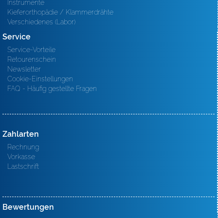
Instrumente
Kieferorthopädie / Klammerdrähte
Verschiedenes (Labor)
Service
Service-Vorteile
Retourenschein
Newsletter
Cookie-Einstellungen
FAQ - Häufig gestellte Fragen
Zahlarten
Rechnung
Vorkasse
Lastschrift
Bewertungen