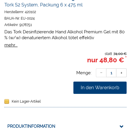
Tork S2 System, Packung 6 x 475 ml
Herstellernr:
420102
BAUA-Nr:
EU-0024
Artikelnr:
9178751
Das Tork Desinfizierende Hand Alkohol Premium Gel mit 80
% (w/w) denaturiertem Alkohol tötet effektiv
Mikroorganismen, um die Ausbreitung von Infektionen zu
mehr...
verhindern. Wirksam gegen eine Vielzahl von Organismen,
statt
74,00 €
einschließlich behüllte Viren sowie Noro- und Rotavirus.
*
nur
48,80 €
Ideal für die tägliche Händehygiene, auch im
Gesundheitswesen. Eignet sich für alle Tork Spender für
Seifen und Händedesinfektionsmittel (S4).
Menge:
In den Warenkorb
Kein Lager-Artikel
PRODUKTINFORMATION