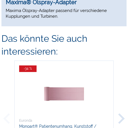
Maxima® Ölspray-Adapter
Maxima Ölspray-Adapter passend für verschiedene
Kupplungen und Turbinen.
Das könnte Sie auch
interessieren:
-34 %
-
Euronda
Mic
Monoart® Patientenumhang, Kunststoff /
Mic