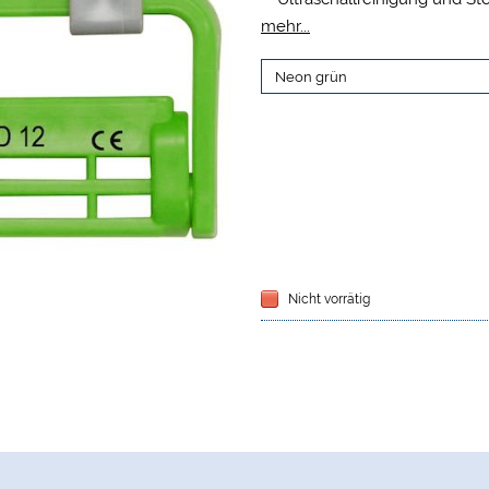
Für alle FG- und Winkelstü
mehr...
Einstellbare Höhe für unter
Der im Lieferumfang enthal
gleichzeitige Aufnahme un
Bohrern
Abflusslöcher verhindern d
Autoklavierbar
Größe 7,3 x 3,9 x 1 cm
Nicht vorrätig