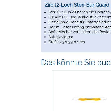
Zirc 12-Loch Steri-Bur Guard
Steri Bur Guards halten die Bohrer si
Für alle FG- und Winkelstückinstru
Einstellbare Höhe für unterschiedlic
Der im Lieferumfang enthaltene Ada
Abflusslöcher verhindern das Roste
Autoklavierbar
Größe 7,3 x 3,9 x 1 cm
Das könnte Sie auch