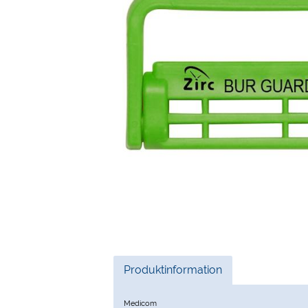
Current
Produktinformation
Tab:
Medicom