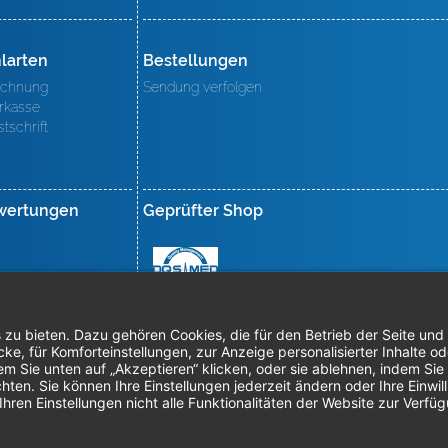
larten
Bestellungen
chnung
Sendung verfolgen
rkasse
stschrift
wertungen
Geprüfter Shop