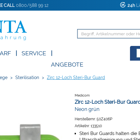
E CALL
0800/588 99 12
24h
Li
ARF
|
SERVICE
|
ANGEBOTE
lege
>
Sterilisation
>
Zirc 12-Loch Steri-Bur Guard
Medicom
Zirc 12-Loch Steri-Bur Guar
Neon grün
Herstellernr:
50Z406P
Artikelnr:
133510
Steri Bur Guards halten die
Ultraschallreinigung und Ster