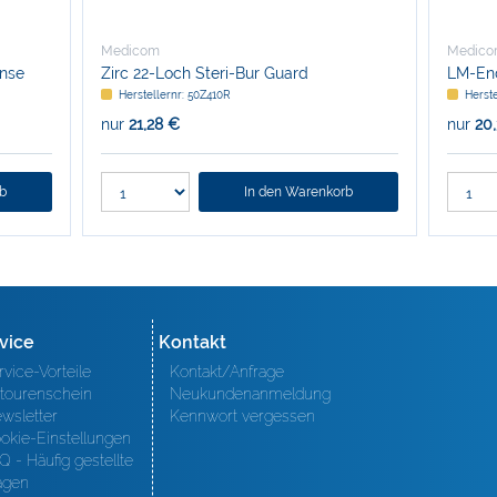
Medicom
Medic
ense
Zirc 22-Loch Steri-Bur Guard
LM-En
Herstellernr: 50Z410R
Herst
nur
21,28 €
nur
20
rb
In den Warenkorb
vice
Kontakt
rvice-Vorteile
Kontakt/Anfrage
tourenschein
Neukundenanmeldung
wsletter
Kennwort vergessen
okie-Einstellungen
Q - Häufig gestellte
agen