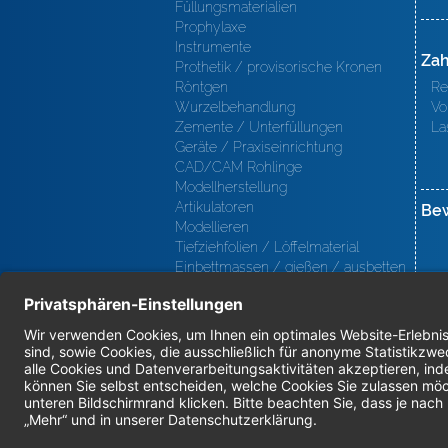
Füllungsmaterialien
Prophylaxe
Instrumente
Zah
Prothetik / provisorische Kronen
Röntgen
Re
Wurzelbehandlung
Vo
Zemente / Unterfüllungen
La
Geräte / Praxiseinrichtung
CAD/CAM Rohlinge
Modellherstellung
Artikulatoren
Be
Modellieren
Tiefziehfolien / Löffelmaterial
Einbettmassen / gießen / ausbetten
/ löten
Oberfl ächenbearbeitung
Keramik
Verblendmaterialien
Instrumente
Kieferorthopädie / Klammerdrähte
Verschiedenes (Labor)