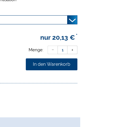
ckinstrumente geeignet
schiedlich lange Bohrer
tene Adapter ermöglicht die
d Sicherung von langen und kurzen
as Rosten der Bohrer
*
nur
20,13 €
Menge:
In den Warenkorb