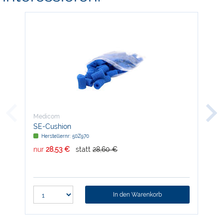
Medicom
Med
SE-Cushion
Ein
Herstellernr: 50Z970
H
nur
28,53 €
statt
28,60 €
nur
In den Warenkorb