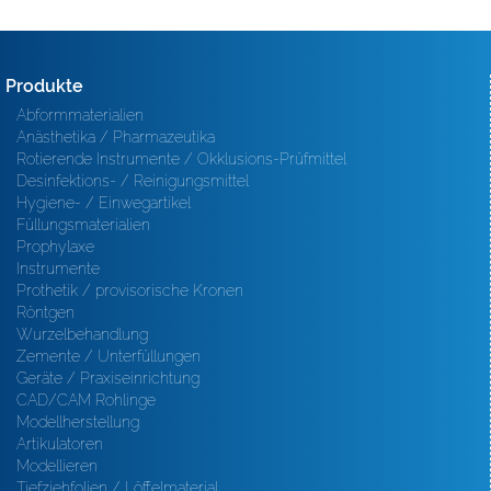
Produkte
Abformmaterialien
Anästhetika / Pharmazeutika
Rotierende Instrumente / Okklusions-Prüfmittel
Desinfektions- / Reinigungsmittel
Hygiene- / Einwegartikel
Füllungsmaterialien
Prophylaxe
Instrumente
Prothetik / provisorische Kronen
Röntgen
Wurzelbehandlung
Zemente / Unterfüllungen
Geräte / Praxiseinrichtung
CAD/CAM Rohlinge
Modellherstellung
Artikulatoren
Modellieren
Tiefziehfolien / Löffelmaterial