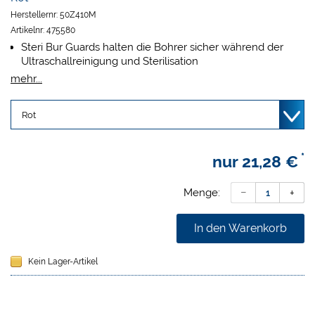
Herstellernr:
50Z410M
Artikelnr:
475580
Steri Bur Guards halten die Bohrer sicher während der
Ultraschallreinigung und Sterilisation
Für alle FG- und Winkelstückinstrumente geeignet
mehr...
Einstellbare Höhe für unterschiedlich lange Bohrer
Der im Lieferumfang enthaltene Adapter ermöglicht die
gleichzeitige Aufnahme und Sicherung von langen und
kurzen Bohrern
Abflusslöcher verhindern das Rosten der Bohrer
*
nur
21,28 €
Autoklavierbar
Größe 12,4 x 3,9 x 1,1 cm
Menge:
In den Warenkorb
Kein Lager-Artikel