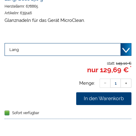
Herstellernr:
678865
Artikelnr:
639146
Glanznadeln für das Gerät MicroClean.
statt
149,10 €
*
nur
129,69 €
Menge:
In den Warenkorb
Sofort verfügbar