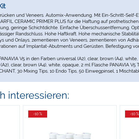
it
rücken und Veneers. Automix-Anwendung. Mit Ein-Schritt-Self-E
EARFIL CERAMIC PRIMER PLUS für die Haftung auf prothetischen R
ung, geringe Schichtdichte. Einfache Überschussentfernung. Opt
ässiger Randschluss. Hohe Haftkraft. Hohe mechanische Stabilität
ays und Onlays, zementieren von Veneers, zementieren von Adhä
rationen auf Implantat-Abutments und Gerüsten, Befestigung vo
PANAVIA V5 in den Farben universal (A2), clear, brown (A4), white
l (A2), clear, brown (A4), white, opaque, 2 ml Flasche PANAVIA V5
CHANT, 30 Mixing Tips, 10 Endo Tips, 50 Einwegpinsel, 1 Mischtabl
 interessieren:
-10 %
-10 %