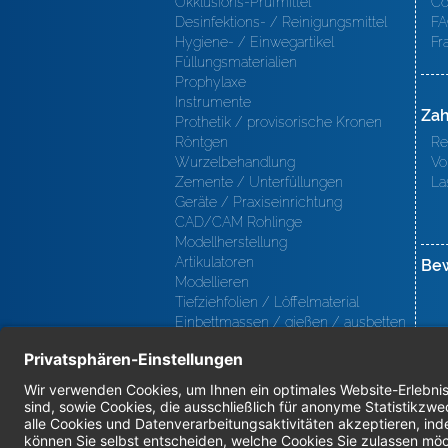
Okklusions-Prüfmittel
Co
Desinfektions- / Reinigungsmittel
FA
Hygiene- / Einwegartikel
Fr
Füllungsmaterialien
Prophylaxe
Instrumente
Zah
Prothetik / provisorische Kronen
Röntgen
Re
Wurzelbehandlung
Vo
Zemente / Unterfüllungen
La
Geräte / Praxiseinrichtung
CAD/CAM Rohlinge
Modellherstellung
Artikulatoren
Be
Modellieren
Tiefziehfolien / Löffelmaterial
Einbettmassen / gießen / ausbetten
/ löten
Oberfl ächenbearbeitung
Keramik
Verblendmaterialien
Instrumente
Kieferorthopädie / Klammerdrähte