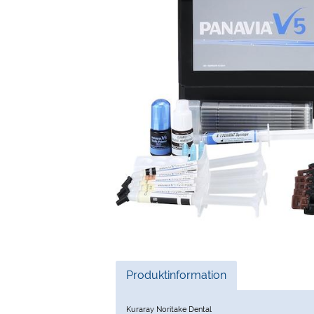
Current
Produktinformation
Tab:
Kuraray Noritake Dental