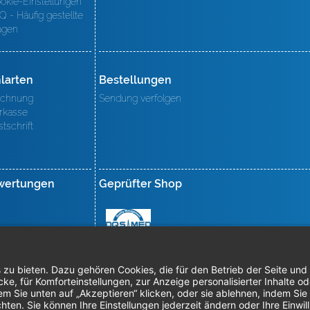
okie-Einstellungen
Q - Häufig gestellte
agen
larten
Bestellungen
chnung
Sendung verfolgen
rkasse
stschrift
wertungen
Geprüfter Shop