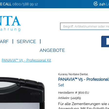
E CALL
0800/588 99 12
24h
Li
ARF
|
SERVICE
|
ANGEBOTE
PANAVIA™ V5 - Professional Kit
Kuraray Noritake Dental
PANAVIA™ V5 - Professional 
Set
Herstellernr:
# 3600 EU
Artikelnr:
544969
Für alle Zementierungen wie
Anwendung. Mit Ein-Schritt-Se