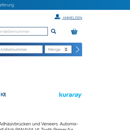
eferung
ANMELDEN
Kit
 Adhäsivbrücken und Veneers. Automix-
lf-Etch PANAVIA V5 Tooth Primer für