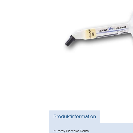
Current
Produktinformation
Tab:
Kuraray Noritake Dental