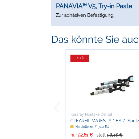
PANAVIA™ V5, Try-in Paste
Zur adhäsiven Befestigung.
Das könnte Sie auch
-10 %
Kuraray Noritake Dental
CLEARFIL MAJESTY™ ES-2, Spritz
Intro Kit
Herstellernr: # 3012 EU
nur
52,61 €
statt
58,46 €