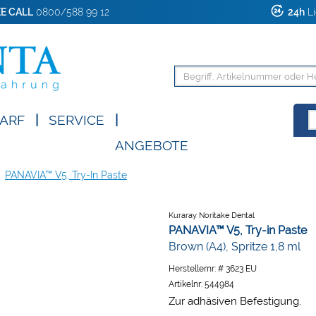
E CALL
0800/588 99 12
24h
Li
ARF
|
SERVICE
|
ANGEBOTE
PANAVIA™ V5, Try-In Paste
Kuraray Noritake Dental
PANAVIA™ V5, Try-in Paste
Brown (A4), Spritze 1,8 ml
Herstellernr:
# 3623 EU
Artikelnr:
544984
Zur adhäsiven Befestigung.