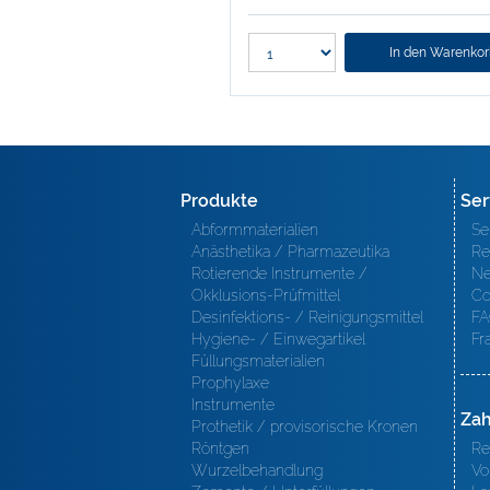
In den Warenko
Produkte
Ser
Abformmaterialien
Se
Anästhetika / Pharmazeutika
Re
Rotierende Instrumente /
Ne
Okklusions-Prüfmittel
Co
Desinfektions- / Reinigungsmittel
FA
Hygiene- / Einwegartikel
Fr
Füllungsmaterialien
Prophylaxe
Instrumente
Zah
Prothetik / provisorische Kronen
Röntgen
Re
Wurzelbehandlung
Vo