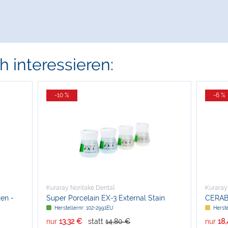
 interessieren:
-10 %
-6 %
Kuraray Noritake Dental
Kuraray
en -
Super Porcelain EX-3 External Stain
CERAB
Herstellernr: 102-2991EU
Herste
nur
13,32 €
statt
14,80 €
nur
18