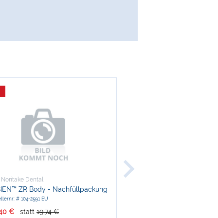
-10 %
 Noritake Dental
Kuraray Noritake Dental
IEN™ ZR Body - Nachfüllpackung
CERABIEN™ ZR Translucent
Nachfüllpackung
llernr: # 104-2591 EU
Herstellernr: # 104-3023 EU
,40 €
statt
19,74 €
nur
253,75 €
statt
281,94 €