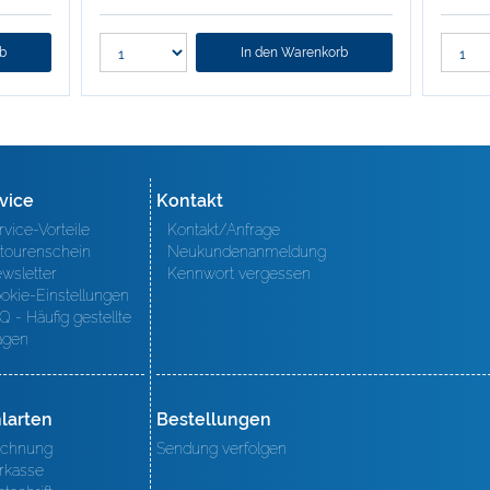
rb
In den Warenkorb
vice
Kontakt
rvice-Vorteile
Kontakt/Anfrage
tourenschein
Neukundenanmeldung
wsletter
Kennwort vergessen
okie-Einstellungen
Q - Häufig gestellte
agen
larten
Bestellungen
chnung
Sendung verfolgen
rkasse