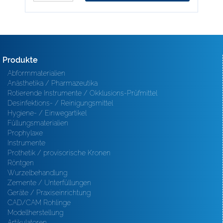
Produkte
Abformmaterialien
Anästhetika / Pharmazeutika
Rotierende Instrumente / Okklusions-Prüfmittel
Desinfektions- / Reinigungsmittel
Hygiene- / Einwegartikel
Füllungsmaterialien
Prophylaxe
Instrumente
Prothetik / provisorische Kronen
Röntgen
Wurzelbehandlung
Zemente / Unterfüllungen
Geräte / Praxiseinrichtung
CAD/CAM Rohlinge
Modellherstellung
Artikulatoren