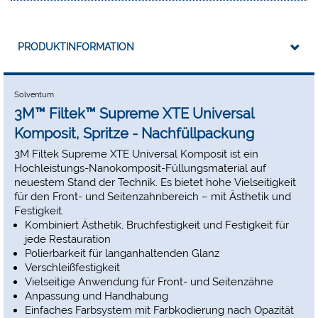
inklusive Glaskeramik
Empfohlene Anwendung:
PRODUKTINFORMATION
Direkte Front- und Seitenzahnrestaurationen (einschl.
okklusaler Oerflächen)
Stumpfaufbauten
Solventum
Schienung
3M™ Filtek™ Supreme XTE Universal
Indirekte Restaurierungen einschl. Inlays, Onlays und
Komposit, Spritze - Nachfüllpackung
Veneers
3M Filtek Supreme XTE Universal Komposit ist ein
Hochleistungs-Nanokomposit-Füllungsmaterial auf
neuestem Stand der Technik. Es bietet hohe Vielseitigkeit
für den Front- und Seitenzahnbereich – mit Ästhetik und
Festigkeit.
Kombiniert Ästhetik, Bruchfestigkeit und Festigkeit für
jede Restauration
Polierbarkeit für langanhaltenden Glanz
Verschleißfestigkeit
Vielseitige Anwendung für Front- und Seitenzähne
Anpassung und Handhabung
Einfaches Farbsystem mit Farbkodierung nach Opazität