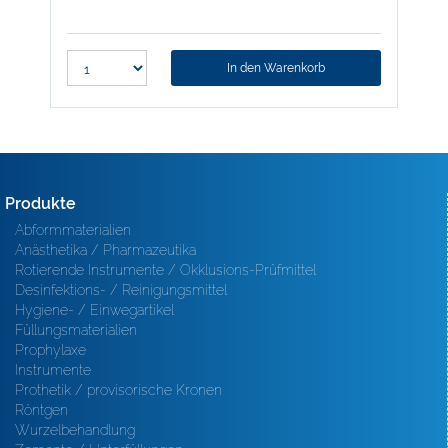
In den Warenkorb
Produkte
Abformmaterialien
Anästhetika / Pharmazeutika
Rotierende Instrumente / Okklusions-Prüfmittel
Desinfektions- / Reinigungsmittel
Hygiene- / Einwegartikel
Füllungsmaterialien
Prophylaxe
Instrumente
Prothetik / provisorische Kronen
Röntgen
Wurzelbehandlung