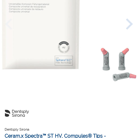
Dentsply Sirona
Ceram.x Spectra™ ST HV, Compules® Tips -