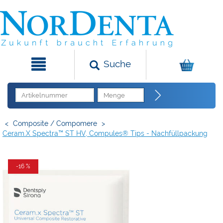
Suche
<
Composite / Compomere
>
Ceram.x Spectra™ ST HV, Compules® Tips - Nachfüllpackung
-16 %