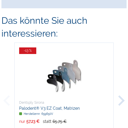
Das könnte Sie auch
interessieren:
-13 %
-
Dentsply Sirona
Den
Palodent® V3 EZ Coat, Matrizen
Blu
Herstellernr: 659650V
H
nur
57,23 €
statt
65,75 €
nur