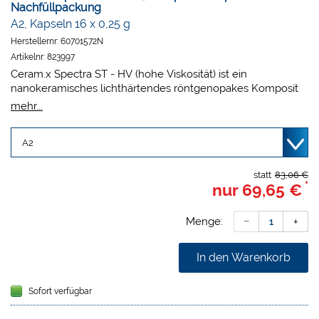
Nachfüllpackung
A2, Kapseln 16 x 0,25 g
Herstellernr:
60701572N
Artikelnr:
823997
Ceram.x Spectra ST - HV (hohe Viskosität) ist ein
nanokeramisches lichthärtendes röntgenopakes Komposit
auf Grundlage der neuartigen SphereTEC Füllertechnologie
mehr...
für direkte und indirekte Restaurationen. SphereTEC steht
für eine neue Füllertechnologie mit granulierten
sphärischen Füllern in Kombination mit einer optimierten
Harzmatrix.
Exzellente Adaption und Modellierbarkeit
statt
83,06 €
*
nur
69,65 €
Genial einfaches Farbkonzept: 5 Farben decken das
gesamte VITA System ab
Schnelle und einfache Politur für außerordentlichen Glanz
Menge:
Natürliche Ästhetik
In den Warenkorb
Sofort verfügbar