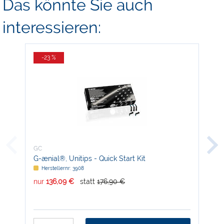
Das könnte Sie auch
interessieren:
-23 %
-
GC
GC
G-ænial®, Unitips - Quick Start Kit
GC 
Herstellernr: 3908
H
nur
136,09 €
statt
176,90 €
nur