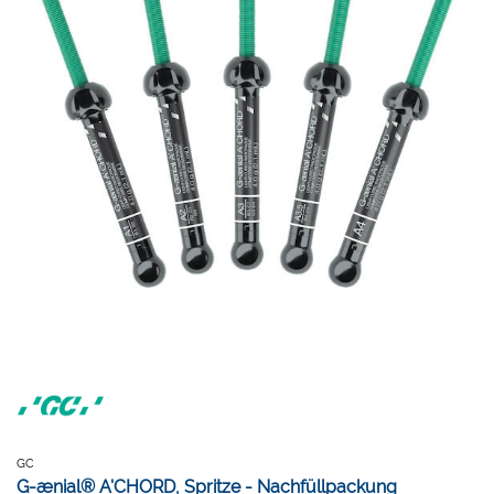
GC
G-ænial® A'CHORD, Spritze - Nachfüllpackung