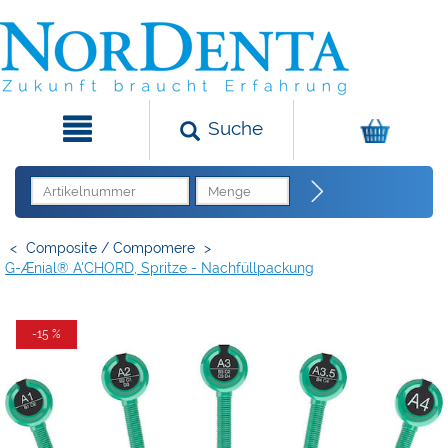
Suche
<
Composite / Compomere
>
G-Ænial® A'CHORD, Spritze - Nachfüllpackung
-15 %