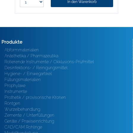
In den Warenkorb
Produkte
Abformmaterialien
Anästhetika / Pharmazeutika
Rotierende Instrumente / Okklusions-Prüfmittel
Desinfektions- / Reinigungsmittel
Hygiene- / Einwegartikel
Füllungsmaterialien
Prophylaxe
Instrumente
Prothetik / provisorische Kronen
Röntgen
Wurzelbehandlung
Zemente / Unterfüllungen
Geräte / Praxiseinrichtung
CAD/CAM Rohlinge