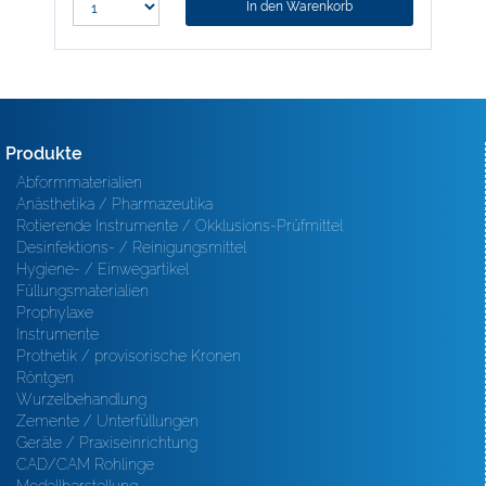
In den Warenkorb
Produkte
Abformmaterialien
Anästhetika / Pharmazeutika
Rotierende Instrumente / Okklusions-Prüfmittel
Desinfektions- / Reinigungsmittel
Hygiene- / Einwegartikel
Füllungsmaterialien
Prophylaxe
Instrumente
Prothetik / provisorische Kronen
Röntgen
Wurzelbehandlung
Zemente / Unterfüllungen
Geräte / Praxiseinrichtung
CAD/CAM Rohlinge