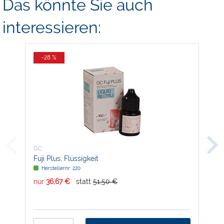
Das könnte Sie auch
interessieren:
-28 %
-
GC
GC
Fuji Plus, Flüssigkeit
Fuj
Herstellernr: 220
H
nur
36,67 €
statt
51,50 €
nur