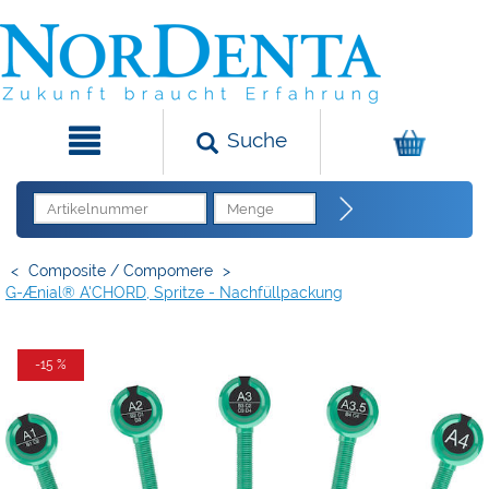
Suche
<
Composite / Compomere
>
G-Ænial® A'CHORD, Spritze - Nachfüllpackung
-15 %