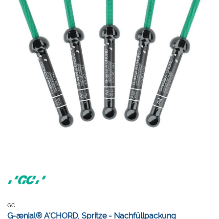
GC
G-ænial® A'CHORD, Spritze - Nachfüllpackung