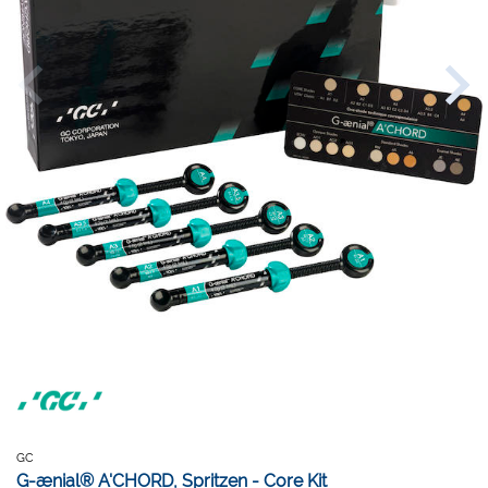
GC
G-ænial® A'CHORD, Spritzen - Core Kit