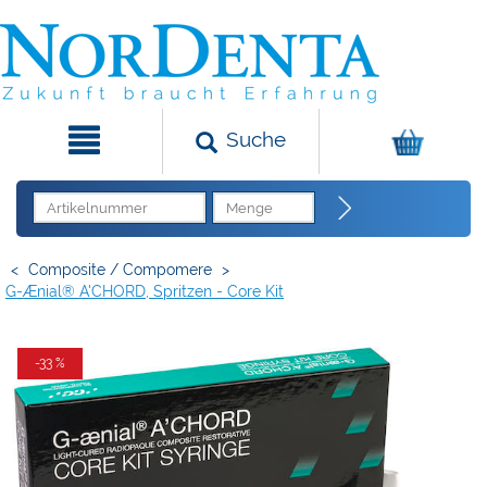
Suche
<
Composite / Compomere
>
G-Ænial® A'CHORD, Spritzen - Core Kit
-33 %