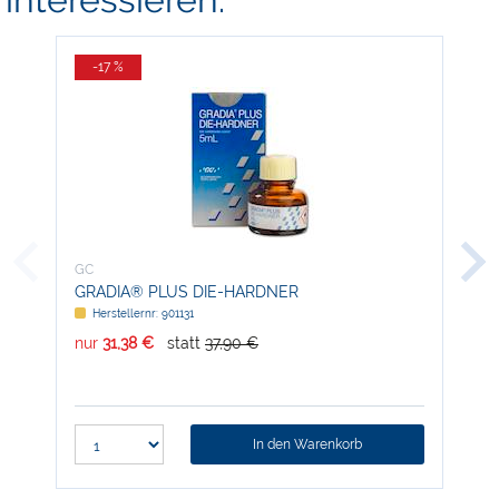
-17 %
-
GC
GC
GRADIA® PLUS DIE-HARDNER
GC 
Herstellernr: 901131
H
nur
31,38 €
statt
37,90 €
nur
In den Warenkorb