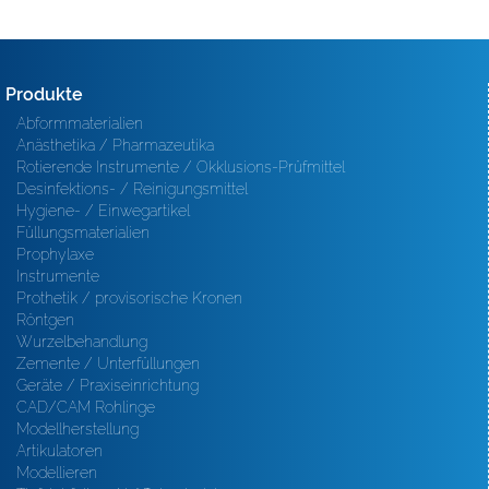
Produkte
Abformmaterialien
Anästhetika / Pharmazeutika
Rotierende Instrumente / Okklusions-Prüfmittel
Desinfektions- / Reinigungsmittel
Hygiene- / Einwegartikel
Füllungsmaterialien
Prophylaxe
Instrumente
Prothetik / provisorische Kronen
Röntgen
Wurzelbehandlung
Zemente / Unterfüllungen
Geräte / Praxiseinrichtung
CAD/CAM Rohlinge
Modellherstellung
Artikulatoren
Modellieren