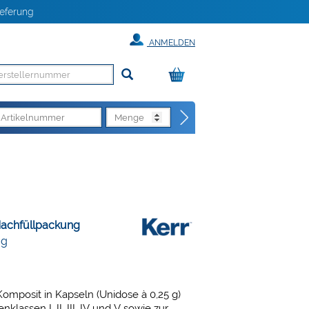
eferung
ANMELDEN
Nachfüllpackung
 g
omposit in Kapseln (Unidose à 0,25 g)
klassen I, II, III, IV und V sowie zur