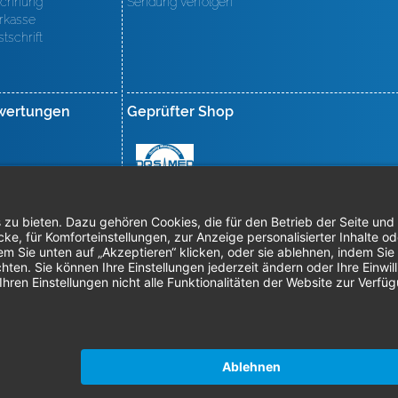
chnung
Sendung verfolgen
rkasse
stschrift
wertungen
Geprüfter Shop
mpressum
AGB
Datenschutz
Nachhaltigkeit