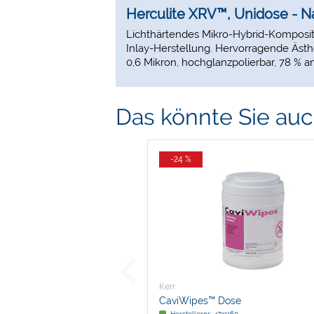
Herculite XRV™, Unidose - 
Lichthärtendes Mikro-Hybrid-Komposit in
Inlay-Herstellung. Hervorragende Ästhe
0,6 Mikron, hochglanzpolierbar, 78 % an
Das könnte Sie auch
-24 %
Kerr
CaviWipes™ Dose