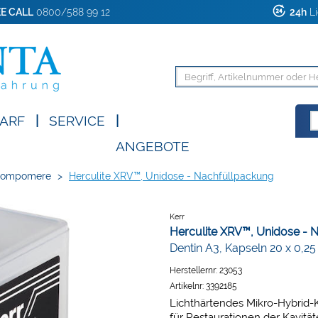
E CALL
0800/588 99 12
24h
Li
ARF
|
SERVICE
|
ANGEBOTE
Compomere
>
Herculite XRV™, Unidose - Nachfüllpackung
Kerr
Herculite XRV™, Unidose - 
Dentin A3, Kapseln 20 x 0,25
Herstellernr:
23053
Artikelnr:
3392185
Lichthärtendes Mikro-Hybrid-K
für Restaurationen der Kavitäten