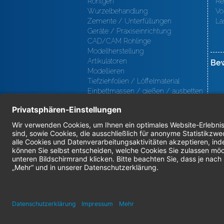
Röntgen
Re
Wurzelbehandlung
Vo
Zemente / Unterfüllungen
La
Geräte / Praxiseinrichtung
CAD/CAM Rohlinge
Modellherstellung
Artikulatoren
Be
Modellieren
Tiefziehfolien / Löffelmaterial
Einbettmassen / gießen / ausbetten
/ löten
Oberfl ächenbearbeitung
Keramik
Verblendmaterialien
Instrumente
Kieferorthopädie / Klammerdrähte
Verschiedenes (Labor)
I