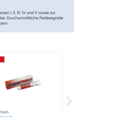
n I, II, III, IV und V sowie zur
be. Durchschnittliche Partikelgröße
sion.
%
-31 %
Kerr
olish
Miniatur-Zahnreinigungsbü