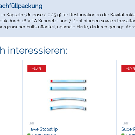
Nachfüllpackung
 Kapseln (Unidose à 0,25 g) für Restaurationen der Kavitätenklasse
tik durch 16 VITA Schmelz- und 7 Dentinfarben sowie 1 Inzisalfar
organischer Füllstoffanteil, optimale Härte, dadurch geringe Abra
 interessieren:
-28 %
-29 
Kerr
Kerr
Hawe Stopstrip
SuperP