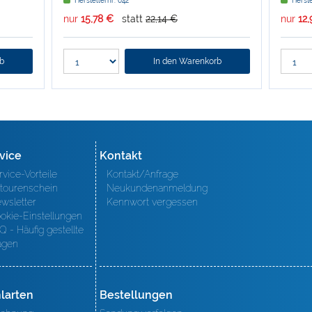
Herstellernr: 642
Herste
nur
15,78 €
statt
22,14 €
nur
12
rb
In den Warenkorb
vice
Kontakt
rvice-Vorteile
Kontakt/Anfrage
tourenschein
Neukundenanmeldung
wsletter
Kennwort vergessen
okie-Einstellungen
Q - Häufig gestellte
agen
larten
Bestellungen