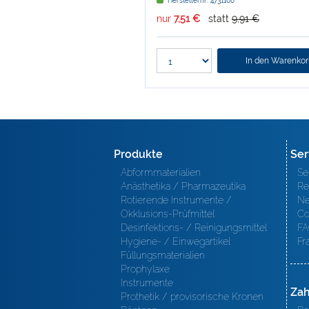
Herstellernr: 4731160
nur
7,51 €
statt
9,91 €
In den Warenko
Produkte
Ser
Abformmaterialien
Se
Anästhetika / Pharmazeutika
Re
Rotierende Instrumente /
Ne
Okklusions-Prüfmittel
Co
Desinfektions- / Reinigungsmittel
FA
Hygiene- / Einwegartikel
Fr
Füllungsmaterialien
Prophylaxe
Instrumente
Zah
Prothetik / provisorische Kronen