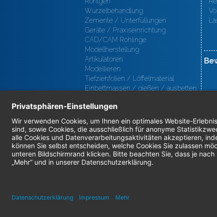
Röntgen
Re
Wurzelbehandlung
Vo
Zemente / Unterfüllungen
La
Geräte / Praxiseinrichtung
CAD/CAM Rohlinge
Modellherstellung
Artikulatoren
Be
Modellieren
Tiefziehfolien / Löffelmaterial
Einbettmassen / gießen / ausbetten
/ löten
Oberfl ächenbearbeitung
Keramik
Verblendmaterialien
Instrumente
Kieferorthopädie / Klammerdrähte
Verschiedenes (Labor)
I