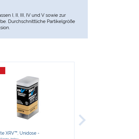
n I, II, III, IV und V sowie zur
be. Durchschnittliche Partikelgröße
sion.
%
-29 %
Kerr
ite XRV™, Unidose -
SuperPolish