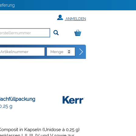
eferung
ANMELDEN
Nachfüllpackung
0,25 g
omposit in Kapseln (Unidose à 0,25 g)
klassen I, II, III, IV und V sowie zur