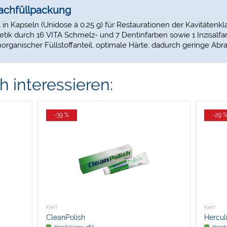
Nachfüllpackung
 Kapseln (Unidose à 0,25 g) für Restaurationen der Kavitätenklasse
tik durch 16 VITA Schmelz- und 7 Dentinfarben sowie 1 Inzisalfar
organischer Füllstoffanteil, optimale Härte, dadurch geringe Abra
 interessieren:
-39 %
-29 
Kerr
Kerr
CleanPolish
Hercul