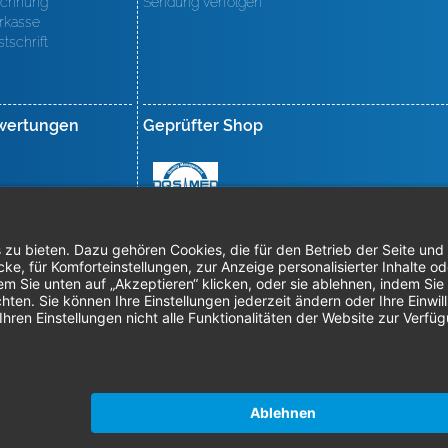
chnung
Sendung verfolgen
rkasse
stschrift
wertungen
Geprüfter Shop
mpressum
AGB
Datenschutz
Nachhaltigkeit