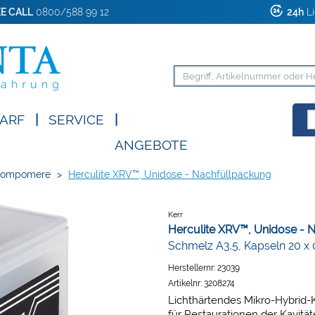
E CALL
0800/588 99 12
24h
Li
ARF
|
SERVICE
|
ANGEBOTE
Compomere
>
Herculite XRV™, Unidose - Nachfüllpackung
Kerr
Herculite XRV™, Unidose - 
Schmelz A3.5, Kapseln 20 x 
Herstellernr:
23039
Artikelnr:
3208274
Lichthärtendes Mikro-Hybrid-K
für Restaurationen der Kavitäten