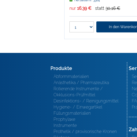
Herstellernr: 3384
nur
16,39 €
statt
30,16 €
In den Warenko
Produkte
Ser
Abformmaterialien
Se
Anästhetika / Pharmazeutika
Re
Rotierende Instrumente /
Ne
Okklusions-Prüfmittel
Co
Desinfektions- / Reinigungsmittel
FA
Hygiene- / Einwegartikel
Fr
Füllungsmaterialien
Prophylaxe
Instrumente
Zah
Prothetik / provisorische Kronen