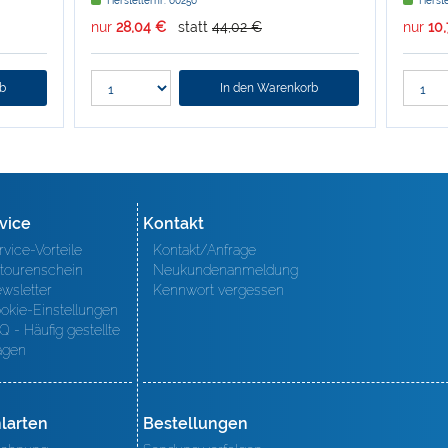
Herstellernr: 60256
Herste
nur
28,04 €
statt
44,02 €
nur
10
rb
In den Warenkorb
vice
Kontakt
rvice-Vorteile
Kontakt/Anfrage
tourenschein
Neukundenanmeldung
wsletter
Kennwort vergessen
okie-Einstellungen
Q - Häufig gestellte
agen
larten
Bestellungen