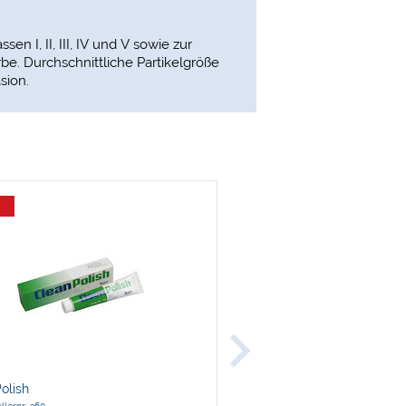
n I, II, III, IV und V sowie zur
be. Durchschnittliche Partikelgröße
sion.
-31 %
Kerr
olish
Hawe Matrizen bombiert