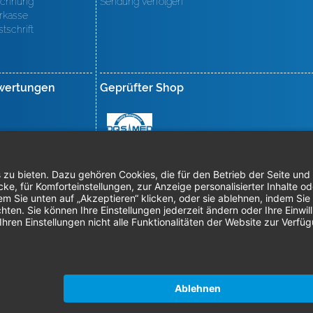
chnung
Sendung verfolgen
rkasse
stschrift
wertungen
Geprüfter Shop
mpressum
AGB
Datenschutz
Nachhaltigkeit