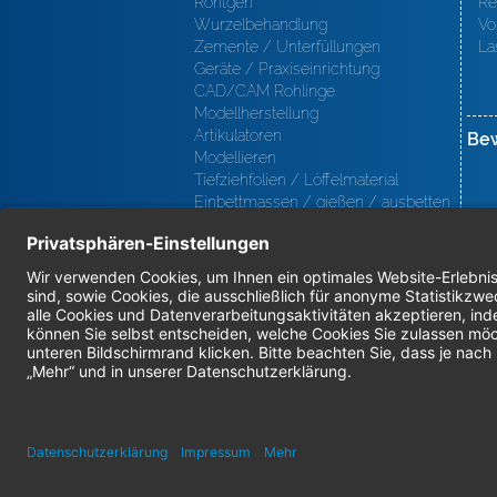
Röntgen
Re
Wurzelbehandlung
Vo
Zemente / Unterfüllungen
La
Geräte / Praxiseinrichtung
CAD/CAM Rohlinge
Modellherstellung
Artikulatoren
Be
Modellieren
Tiefziehfolien / Löffelmaterial
Einbettmassen / gießen / ausbetten
/ löten
Oberfl ächenbearbeitung
Keramik
Verblendmaterialien
Instrumente
Kieferorthopädie / Klammerdrähte
Verschiedenes (Labor)
I