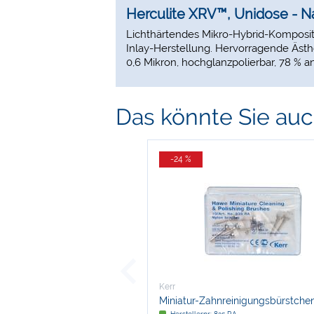
Herculite XRV™, Unidose - 
Lichthärtendes Mikro-Hybrid-Komposit in
Inlay-Herstellung. Hervorragende Ästhe
0,6 Mikron, hochglanzpolierbar, 78 % an
Das könnte Sie auch
-24 %
Kerr
Miniatur-Zahnreinigungsbürstche