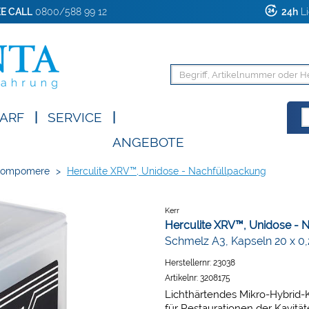
E CALL
0800/588 99 12
24h
Li
ARF
|
SERVICE
|
ANGEBOTE
Compomere
>
Herculite XRV™, Unidose - Nachfüllpackung
Kerr
Herculite XRV™, Unidose - 
Schmelz A3, Kapseln 20 x 0,
Herstellernr:
23038
Artikelnr:
3208175
Lichthärtendes Mikro-Hybrid-K
für Restaurationen der Kavitäten