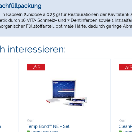
Nachfüllpackung
 Kapseln (Unidose à 0,25 g) für Restaurationen der Kavitätenklasse
tik durch 16 VITA Schmelz- und 7 Dentinfarben sowie 1 Inzisalfar
organischer Füllstoffanteil, optimale Härte, dadurch geringe Abra
 interessieren:
-36 %
-39 %
Kerr
Kerr
n
Temp Bond™ NE - Set
CleanP