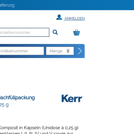
eferung
ANMELDEN
Nachfüllpackung
25 g
omposit in Kapseln (Unidose à 0,25 g)
klassen I, II, III, IV und V sowie zur