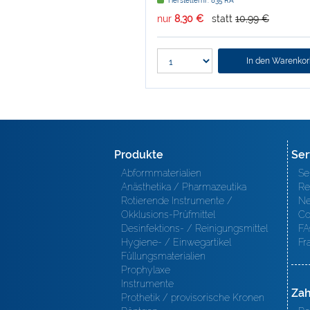
Herstellernr: 835 RA
nur
8,30 €
statt
10,99 €
In den Warenko
Produkte
Ser
Abformmaterialien
Se
Anästhetika / Pharmazeutika
Re
Rotierende Instrumente /
Ne
Okklusions-Prüfmittel
Co
Desinfektions- / Reinigungsmittel
FA
Hygiene- / Einwegartikel
Fr
Füllungsmaterialien
Prophylaxe
Instrumente
Zah
Prothetik / provisorische Kronen