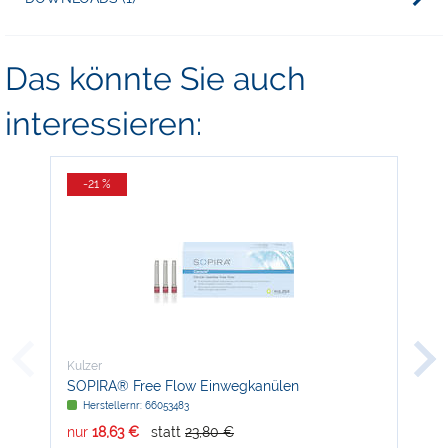
Das könnte Sie auch
interessieren:
-21 %
-
Kulzer
Kul
SOPIRA® Free Flow Einwegkanülen
Xan
Herstellernr: 66053483
H
nur
18,63 €
statt
23,80 €
nur