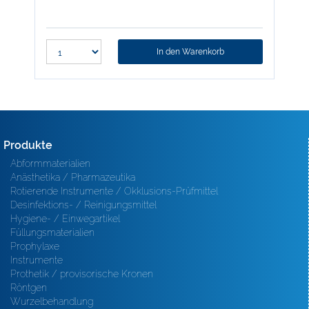
In den Warenkorb
Produkte
Abformmaterialien
Anästhetika / Pharmazeutika
Rotierende Instrumente / Okklusions-Prüfmittel
Desinfektions- / Reinigungsmittel
Hygiene- / Einwegartikel
Füllungsmaterialien
Prophylaxe
Instrumente
Prothetik / provisorische Kronen
Röntgen
Wurzelbehandlung