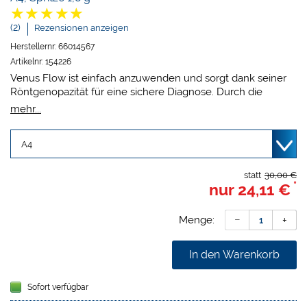
(2)
Rezensionen anzeigen
Herstellernr:
66014567
Artikelnr:
154226
Venus Flow ist einfach anzuwenden und sorgt dank seiner
Röntgenopazität für eine sichere Diagnose. Durch die
niedrige Viskosität und die guten thixotropen Eigenschaften
mehr...
ist das Material für die unterschiedlichsten Indikationen
geeignet, zum Beispiel Fissurenversiegelungen,
Kavitätenlining und kleinere Füllungen.
statt
30,00 €
*
nur
24,11 €
Menge:
In den Warenkorb
Sofort verfügbar