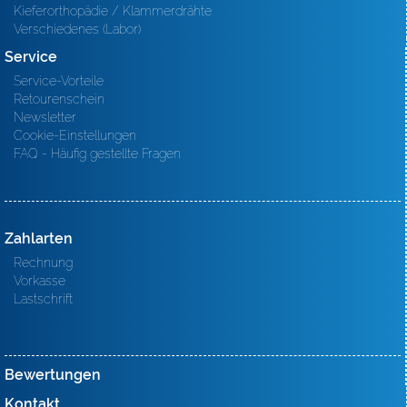
Kieferorthopädie / Klammerdrähte
Verschiedenes (Labor)
Service
Service-Vorteile
Retourenschein
Newsletter
Cookie-Einstellungen
FAQ - Häufig gestellte Fragen
Zahlarten
Rechnung
Vorkasse
Lastschrift
Bewertungen
Kontakt