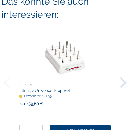
Das könnte Sie auch
interessieren:
Intensiv
Inte
Intensiv Universal Prep Set
FG-
Herstellernr: SET 157
H
nur
159,60 €
nur