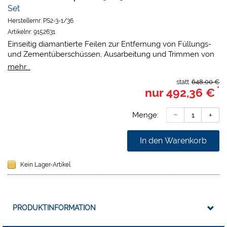
Set
Herstellernr:
PS2-3-1/36
Artikelnr:
9152631
Einseitig diamantierte Feilen zur Entfernung von Füllungs-
und Zementüberschüssen, Ausarbeitung und Trimmen von
approximalen abstehenden Kronenrändern aus Gold oder
mehr...
Keramik und Konturieren und Finieren von approximalen
statt
648,00 €
Restaurationsoberflächen.
*
nur
492,36 €
Feilenlänge, 8,5 mm und Minimale Metallstärke 0,2 mm
Vereinfachter Zugang zum Interdentalraum
Keine iatrogene Schädigung der Nachbarzähne durch
Menge:
einseitige Diamantierung
Vermeidung unruhiger Oberflächen (Wellenschliff), die
In den Warenkorb
durch die Anwendung rotierender Instrumente verursacht
werden
Kein Lager-Artikel
Packung:
18 Feilen 40 μm, 9 Feilen 15 μm und 9 Feilen 90
μm.
PRODUKTINFORMATION