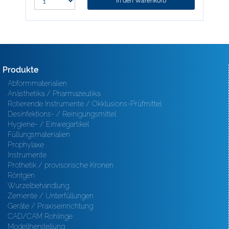
In den Warenkorb
Produkte
Abformmaterialien
Anästhetika / Pharmazeutika
Rotierende Instrumente / Okklusions-Prüfmittel
Desinfektions- / Reinigungsmittel
Hygiene- / Einwegartikel
Füllungsmaterialien
Prophylaxe
Instrumente
Prothetik / provisorische Kronen
Röntgen
Wurzelbehandlung
Zemente / Unterfüllungen
Geräte / Praxiseinrichtung
CAD/CAM Rohlinge
Modellherstellung